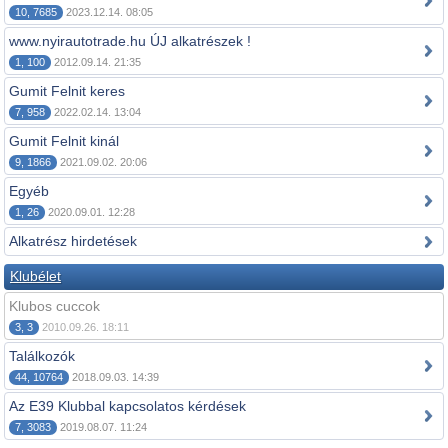
10, 7685
2023.12.14. 08:05
www.nyirautotrade.hu ÚJ alkatrészek !
1, 100
2012.09.14. 21:35
Gumit Felnit keres
7, 958
2022.02.14. 13:04
Gumit Felnit kinál
9, 1866
2021.09.02. 20:06
Egyéb
1, 26
2020.09.01. 12:28
Alkatrész hirdetések
Klubélet
Klubos cuccok
3, 3
2010.09.26. 18:11
Találkozók
44, 10764
2018.09.03. 14:39
Az E39 Klubbal kapcsolatos kérdések
7, 3083
2019.08.07. 11:24