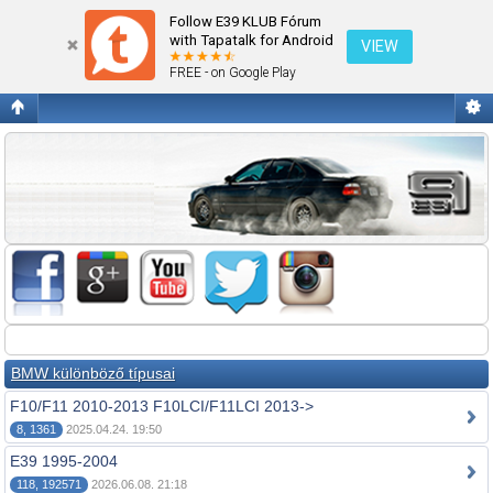
Fórum kezdőlap megtekintése
Follow E39 KLUB Fórum
with Tapatalk for Android
VIEW
FREE - on Google Play
BMW különböző típusai
F10/F11 2010-2013 F10LCI/F11LCI 2013->
8, 1361
2025.04.24. 19:50
E39 1995-2004
118, 192571
2026.06.08. 21:18