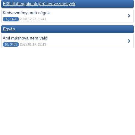
E39 klubtagoknak járó kedvezmények
Kedvezményt adó cégek
36, 1420
2020.12.22. 16:41
Egyéb
Ami máshova nem való!
10, 3453
2025.01.17. 22:13