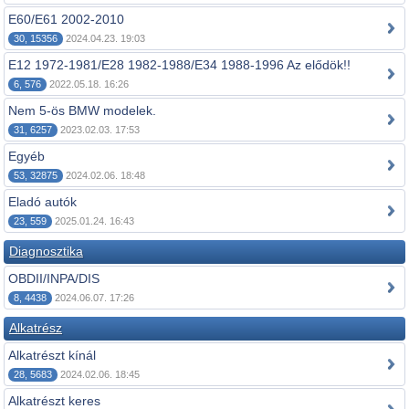
E60/E61 2002-2010
30, 15356
2024.04.23. 19:03
E12 1972-1981/E28 1982-1988/E34 1988-1996 Az elődök!!
6, 576
2022.05.18. 16:26
Nem 5-ös BMW modelek.
31, 6257
2023.02.03. 17:53
Egyéb
53, 32875
2024.02.06. 18:48
Eladó autók
23, 559
2025.01.24. 16:43
Diagnosztika
OBDII/INPA/DIS
8, 4438
2024.06.07. 17:26
Alkatrész
Alkatrészt kínál
28, 5683
2024.02.06. 18:45
Alkatrészt keres