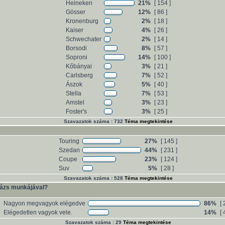
Heineken
21%
[ 154 ]
Gösser
12%
[ 86 ]
Kronenburg
2%
[ 18 ]
Kaiser
4%
[ 26 ]
Schwechater
2%
[ 14 ]
Borsodi
8%
[ 57 ]
Soproni
14%
[ 100 ]
Kőbányai
3%
[ 21 ]
Carlsberg
7%
[ 52 ]
Ászok
5%
[ 40 ]
Stella
7%
[ 53 ]
Amstel
3%
[ 23 ]
Foster's
3%
[ 25 ]
Szavazatok száma : 732
Téma megtekintése
Touring
27%
[ 145 ]
Szedan
44%
[ 231 ]
Coupe
23%
[ 124 ]
Suv
5%
[ 28 ]
Szavazatok száma : 528
Téma megtekintése
ázs munkájával?
Nagyon megvagyok elégedve
86%
[ 
Elégedetlen vagyok vele.
14%
[ 
Szavazatok száma : 29
Téma megtekintése