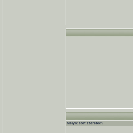
Melyik sört szereted?