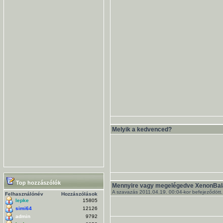
Melyik a kedvenced?
Top hozzászólók
Mennyire vagy megelégedve XenonBal
A szavazás 2011.04.19. 00:04-kor befejeződött.
Felhasználónév
Hozzászólások
lepke
15805
simi64
12126
admin
9792