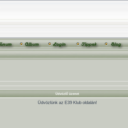
Üdvözlő üzenet
Üdvözlünk az E39 Klub oldalán!