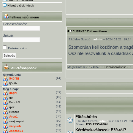
F-betüs rövidítések
H-betüs rövidítések
Felhasználói menü
Felhasználónév:
"LEPKE" Zoli emlékére
Jelszó:
Elküldve Szerző::
admin
» 2024.02.21. 19:14
Szomorúan kell közölnöm a tragédi
Emlékezz rám
Őszinte részvétünk a családnak 
Megtekintések: 174057 •
Hozzászólások: 9
Születésnaposok
Gratulálunk:
(44)
540iTB
fj0d0r
Még 5 nap:
(39)
daghi
(49)
qe
(41)
FabokD
(48)
qvic
(42)
Reszka
(38)
Fűtés-hűtés
Aron1
(50)
Elküldve Szerző:
admin
» 2006.11.21. 23
szajberpisti
Fórum:
E39 1995-2004
(48)
valyuch
Kérdések-válaszok E39-ről?
(52)
Zsozso01