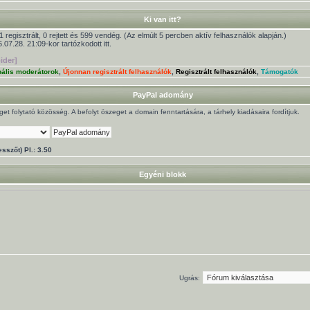
Ki van itt?
1 regisztrált, 0 rejtett és 599 vendég. (Az elmúlt 5 percben aktív felhasználók alapján.)
.07.28. 21:09-kor tartózkodott itt.
ider]
bális moderátorok
,
Újonnan regisztrált felhasználók
,
Regisztrált felhasználók
,
Támogatók
PayPal adomány
t folytató közösség. A befolyt öszeget a domain fenntartására, a tárhely kiadásaira fordítjuk.
sszőt) Pl.: 3.50
Egyéni blokk
Ugrás: