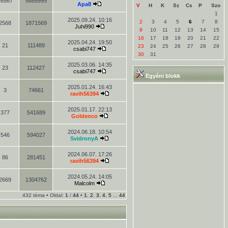
26567
5889995
Apa8
V
H
K
Sz
Cs
P
Szo
1
2025.09.24. 10:16
2
3
4
5
6
7
8
2568
1871569
Juhi990
9
10
11
12
13
14
15
16
17
18
19
20
21
22
2025.04.24. 19:50
21
111489
23
24
25
26
27
28
29
csabi747
30
31
2025.03.06. 14:35
23
112427
csabi747
Egyéni blokk
2025.01.24. 16:43
3
74661
ravih56394
2025.01.17. 22:13
377
541689
Goldenco
2024.06.18. 10:54
546
594027
SvidronyA
2024.06.07. 17:26
86
281451
ravih56394
2024.05.24. 14:05
2669
1304762
Malcolm
432 téma • Oldal:
1
/
44
•
1
,
2
,
3
,
4
,
5
...
44