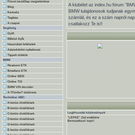
Fórum kezdőlap megtekintése
A klubélet az index.hu fórum "BMW
Blog
BMW tulajdonosok tudjanak egymás
Keresés
számlál, és ez a szám napról na
Taglista
csatlakozz Te is!!
A csapat
Segítség
GyIK
BBkód GyÍk
Használati feltételek
Adatvédelmi nyilatkozat
Tippek trükkök
BMW
Realoem ETK
Bmwfans ETK
Online WDS
Online TIS
BMW VIN decoder
A ?Fünfer? története
Technikai ABC:
A-betüs rövidítések
B-betüs rövidítések
Legfrissebb közlemények
C-betüs rövidítések
"LEPKE" Zoli emlékére
D-betüs rövidítések
Bemutatkozó topic!
G-betüs rövidítések
E-betüs rövidítések