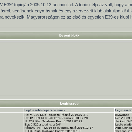
 E39" topicján 2005.10.13-án indult el. A topic célja az volt, hogy a
ról, segítsenek egymásnak és egy szervezett klub alakuljon ki! A
pra növekszik! Magyarországon ez az első és egyetlen E39-es klub!
Egyéni blokk
Legfrissebb
Legfrissebb népszerű témák
Legfrisseb
Re: V. E39 Klub Találkozó Pásztó 2019.07.27.
BMWbase
Re: IV. E39 Klub Találkozó Pásztó 2018.07.28.
Re: V. E39 
III. E39 Klub Találkozó Pásztó 2017.07.29.
Jackson 540i
Eladó 525ia touring, a JAK
Leslie eladó
Hóparty- VIII. -(2016-os-év-bucsuztató)2016.12.17
Autotuning
II. E39 Klub Találkozó Pásztó 2016.07.30.
"beázás, ví