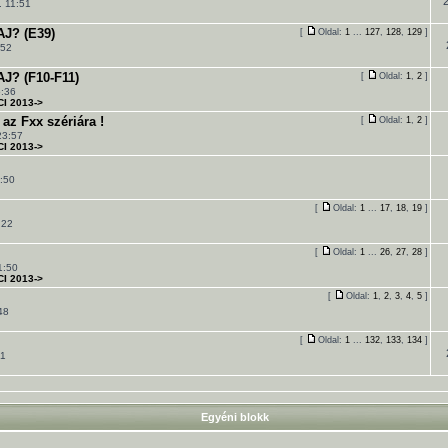
. 11:51
J? (E39)
[
Oldal:
1
...
127
,
128
,
129
]
:52
? (F10-F11)
[
Oldal:
1
,
2
]
5:36
CI 2013->
z Fxx szériára !
[
Oldal:
1
,
2
]
23:57
CI 2013->
:50
[
Oldal:
1
...
17
,
18
,
19
]
:22
[
Oldal:
1
...
26
,
27
,
28
]
1:50
CI 2013->
[
Oldal:
1
,
2
,
3
,
4
,
5
]
48
[
Oldal:
1
...
132
,
133
,
134
]
41
Egyéni blokk