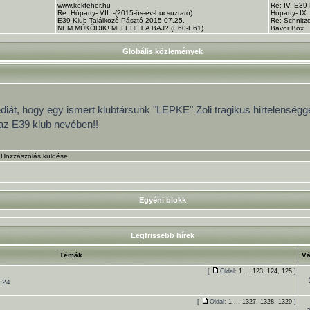
www.kekfeher.hu
Re: IV. E39
Re: Hóparty- VII. -(2015-ös-év-bucsuztató)
Hóparty- IX
E39 Klub Találkozó Pásztó 2015.07.25.
Re: Schnitze
NEM MŰKÖDIK! MI LEHET A BAJ? (E60-E61)
Bavor Box
Globális közlemények
át, hogy egy ismert klubtársunk "LEPKE" Zoli tragikus hirtelenségge
az E39 klub nevében!!
•
Hozzászólás küldése
Egyéni blokk
Legfrissebb hírek
Témák
Vá
[
Oldal:
1
...
123
,
124
,
125
]
:24
[
Oldal:
1
...
1327
,
1328
,
1329
]