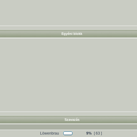
Egyéni blokk
Szavazás
Löwenbrau
9%
[ 63 ]