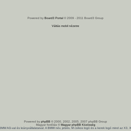
Powered by
Board3 Portal
© 2009 - 2011 Board3 Group
Váltás mobil nézetre
Powered by
phpBB
© 2000, 2002, 2005, 2007 phpBB Group
Magyar fordítás ©
Magyar phpBB Közösség
 BMW AG-val és leányvállalataival. A BMW név, jelzés, M csíkos logó és a kerek logó mind az X