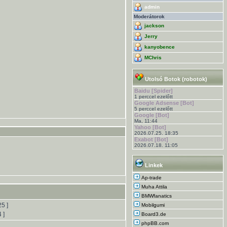
admin
Moderátorok
jackson
Jerry
kanyobence
MChris
Utolsó Botok (robotok)
Baidu [Spider]
1 perccel ezelőtt
Google Adsense [Bot]
5 perccel ezelőtt
Google [Bot]
Ma, 11:44
Yahoo [Bot]
2026.07.25. 18:35
Exabot [Bot]
2026.07.18. 11:05
Linkek
Ap-trade
Muha Attila
BMWfanatics
25 ]
Mobilgumi
4 ]
Board3.de
phpBB.com