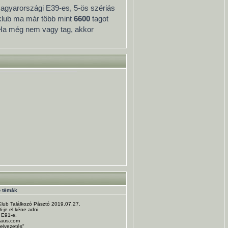
 magyarországi E39-es, 5-ös szériás
 klub ma már több mint
6600
tagot
 Ha még nem vagy tag, akkor
b témák
Klub Találkozó Pásztó 2019.07.27.
-je el kéne adni
 E91-e.
haus.com
zelvezetés"