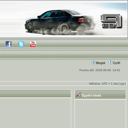
Blogok
GyIK
Pontos idő: 2026.08.06. 14:01
Időzóna: UTC + 1 óra [
nyi
]
Egyéni blokk