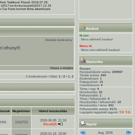
 Klub Találkozó Pásztó 2018.07.28.
. -(2017-es-év-bucsuztató)2017.12.16
r Car Parts bontott Bmw alkatrészek.
Barátok
Itt van
Nincs elérhető barátod
Globális közlemény
Nincs itt
l elhunyt!!
Nincs nem elérhető barátod
Statisztika
Vissza a tetejére
Összes
Hozzászólások száma:
289887
Témák száma:
445
2 közlemények • Oldal:
1
/
2
•
1
,
2
Közlemények:
1
Feljegyzések:
15
Csatolmányok:
0
Téma / nap:
0
Hozzászólás:
32
Felhasználók:
1
Téma / felhasználó:
0
Hozzászólás / felhasználó:
32
Hozzászólás / téma:
651
Felhasználók száma:
9171
laszok
Megtekintve
Utolsó hozzászólás
Legújabb regisztrált tagunk:
T.P. T.G.
2026.06.08. 21:18
2491
1310723
Ricsi525
Naptár
Aug. 2026
2026.01.16. 19:00