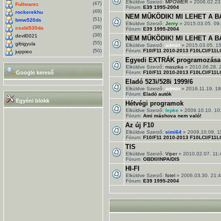
Elküldve Szerző:
MPOWER
» 2006.02.23
(47)
Fullwarez
Fórum:
E39 1995-2004
(49)
rockerekhu
NEM MŰKÖDIK! MI LEHET A BA
(51)
bmw520ds
Elküldve Szerző:
Jerry
» 2015.03.05. 09
(38)
csabi530da
Fórum:
E39 1995-2004
(38)
devil0021
NEM MŰKÖDIK! MI LEHET A BAJ
(55)
gibigyula
Elküldve Szerző:
admin
» 2015.03.05. 1
(50)
Fórum:
F10/F11 2010-2013 F10LCI/F11L
juppieo
Egyedi EXTRÁK programozása a
Elküldve Szerző:
maszika
» 2010.06.28. 
Google kereső
Fórum:
F10/F11 2010-2013 F10LCI/F11L
Eladó 523i/528i 1999/6
Elküldve Szerző:
admin
» 2016.11.19. 18
Fórum:
Eladó autók
Egyéni blokk
Hétvégi programok
Elküldve Szerző:
lepke
» 2009.10.10. 10
Fórum:
Ami máshova nem való!
Az új F10
Elküldve Szerző:
simi64
» 2009.10.08. 1
Fórum:
F10/F11 2010-2013 F10LCI/F11L
TIS
Elküldve Szerző:
Viper
» 2010.02.07. 11:
Fórum:
OBDII/INPA/DIS
HI-FI
Elküldve Szerző:
fotel
» 2006.03.30. 21:
Fórum:
E39 1995-2004