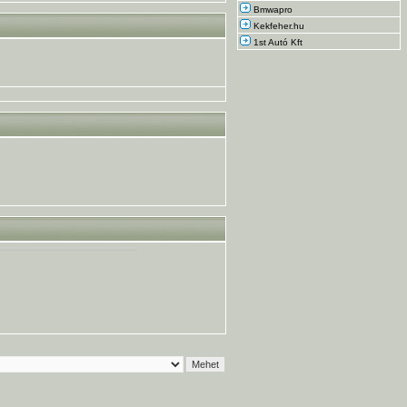
Bmwapro
Kekfeher.hu
1st Autó Kft