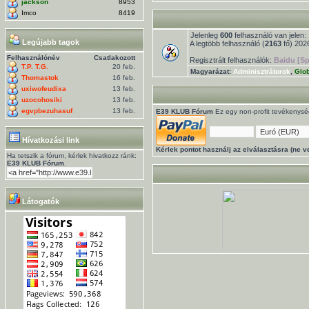
jackson
8953
Imco
8419
Jelenleg
600
felhasználó van jelen: 
Legújabb tagok
A legtöbb felhasználó (
2163
fő) 2026
Felhasználónév
Csatlakozott
Regisztrált felhasználók:
Baidu [Sp
T.P. T.G.
20 feb.
Magyarázat:
Adminisztrátorok
,
Glo
Thomastok
16 feb.
uxiwofeudixa
13 feb.
uzocohosiki
13 feb.
egvpbezuhasuf
13 feb.
E39 KLUB Fórum
Ez egy non-profit tevékenysége
Hívatkozási link
Kérlek pontot használj az elválasztásra (ne ve
Ha tetszik a fórum, kérlek hivatkozz ránk:
E39 KLUB Fórum
.
Látogatók