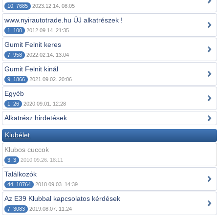
10, 7685
2023.12.14. 08:05
www.nyirautotrade.hu ÚJ alkatrészek !
1, 100
2012.09.14. 21:35
Gumit Felnit keres
7, 958
2022.02.14. 13:04
Gumit Felnit kinál
9, 1866
2021.09.02. 20:06
Egyéb
1, 26
2020.09.01. 12:28
Alkatrész hirdetések
Klubélet
Klubos cuccok
3, 3
2010.09.26. 18:11
Találkozók
44, 10764
2018.09.03. 14:39
Az E39 Klubbal kapcsolatos kérdések
7, 3083
2019.08.07. 11:24