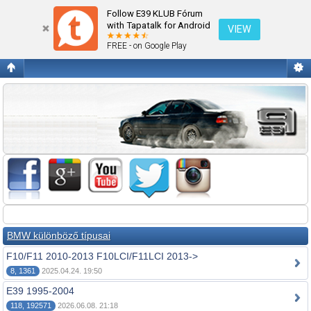
Fórum kezdőlap megtekintése
Follow E39 KLUB Fórum
with Tapatalk for Android
VIEW
FREE - on Google Play
BMW különböző típusai
F10/F11 2010-2013 F10LCI/F11LCI 2013->
8, 1361
2025.04.24. 19:50
E39 1995-2004
118, 192571
2026.06.08. 21:18