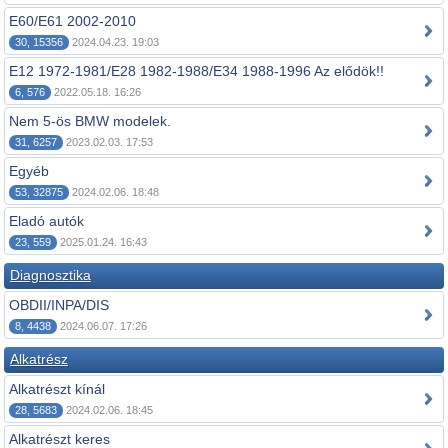
E60/E61 2002-2010
30, 15356
2024.04.23. 19:03
E12 1972-1981/E28 1982-1988/E34 1988-1996 Az elődök!!
6, 576
2022.05.18. 16:26
Nem 5-ös BMW modelek.
31, 6257
2023.02.03. 17:53
Egyéb
53, 32875
2024.02.06. 18:48
Eladó autók
23, 559
2025.01.24. 16:43
Diagnosztika
OBDII/INPA/DIS
8, 4438
2024.06.07. 17:26
Alkatrész
Alkatrészt kínál
28, 5683
2024.02.06. 18:45
Alkatrészt keres