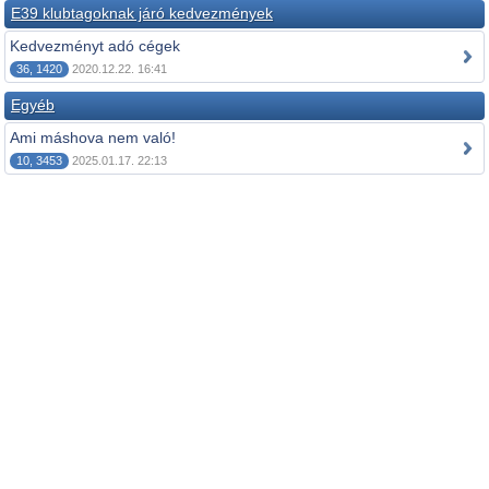
E39 klubtagoknak járó kedvezmények
Kedvezményt adó cégek
36, 1420
2020.12.22. 16:41
Egyéb
Ami máshova nem való!
10, 3453
2025.01.17. 22:13