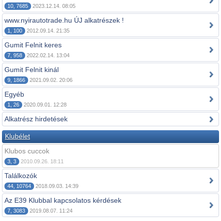
10, 7685
2023.12.14. 08:05
www.nyirautotrade.hu ÚJ alkatrészek !
1, 100
2012.09.14. 21:35
Gumit Felnit keres
7, 958
2022.02.14. 13:04
Gumit Felnit kinál
9, 1866
2021.09.02. 20:06
Egyéb
1, 26
2020.09.01. 12:28
Alkatrész hirdetések
Klubélet
Klubos cuccok
3, 3
2010.09.26. 18:11
Találkozók
44, 10764
2018.09.03. 14:39
Az E39 Klubbal kapcsolatos kérdések
7, 3083
2019.08.07. 11:24