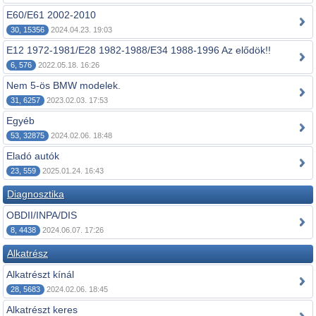
E60/E61 2002-2010
30, 15356
2024.04.23. 19:03
E12 1972-1981/E28 1982-1988/E34 1988-1996 Az elődök!!
6, 576
2022.05.18. 16:26
Nem 5-ös BMW modelek.
31, 6257
2023.02.03. 17:53
Egyéb
53, 32875
2024.02.06. 18:48
Eladó autók
23, 559
2025.01.24. 16:43
Diagnosztika
OBDII/INPA/DIS
8, 4438
2024.06.07. 17:26
Alkatrész
Alkatrészt kínál
28, 5683
2024.02.06. 18:45
Alkatrészt keres