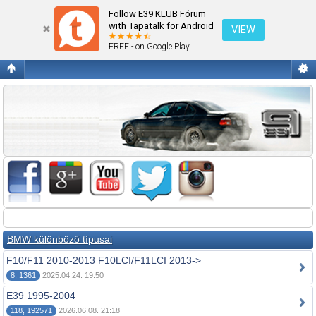
Fórum kezdőlap megtekintése
Follow E39 KLUB Fórum
with Tapatalk for Android
VIEW
FREE - on Google Play
BMW különböző típusai
F10/F11 2010-2013 F10LCI/F11LCI 2013->
8, 1361
2025.04.24. 19:50
E39 1995-2004
118, 192571
2026.06.08. 21:18