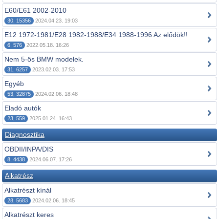
E60/E61 2002-2010
30, 15356
2024.04.23. 19:03
E12 1972-1981/E28 1982-1988/E34 1988-1996 Az elődök!!
6, 576
2022.05.18. 16:26
Nem 5-ös BMW modelek.
31, 6257
2023.02.03. 17:53
Egyéb
53, 32875
2024.02.06. 18:48
Eladó autók
23, 559
2025.01.24. 16:43
Diagnosztika
OBDII/INPA/DIS
8, 4438
2024.06.07. 17:26
Alkatrész
Alkatrészt kínál
28, 5683
2024.02.06. 18:45
Alkatrészt keres