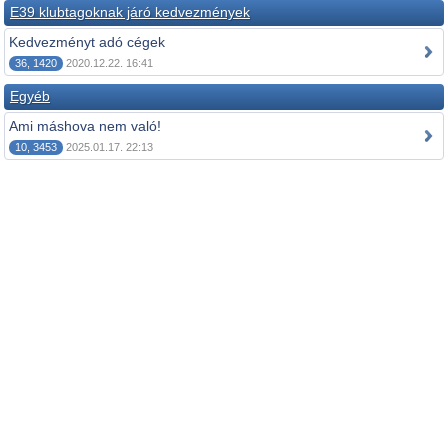
E39 klubtagoknak járó kedvezmények
Kedvezményt adó cégek
36, 1420
2020.12.22. 16:41
Egyéb
Ami máshova nem való!
10, 3453
2025.01.17. 22:13