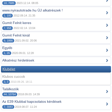
10, 7685
2023.12.14. 08:05
www.nyirautotrade.hu ÚJ alkatrészek !
1, 100
2012.09.14. 21:35
Gumit Felnit keres
7, 958
2022.02.14. 13:04
Gumit Felnit kinál
9, 1866
2021.09.02. 20:06
Egyéb
1, 26
2020.09.01. 12:28
Alkatrész hirdetések
Klubélet
Klubos cuccok
3, 3
2010.09.26. 18:11
Találkozók
44, 10764
2018.09.03. 14:39
Az E39 Klubbal kapcsolatos kérdések
7, 3083
2019.08.07. 11:24