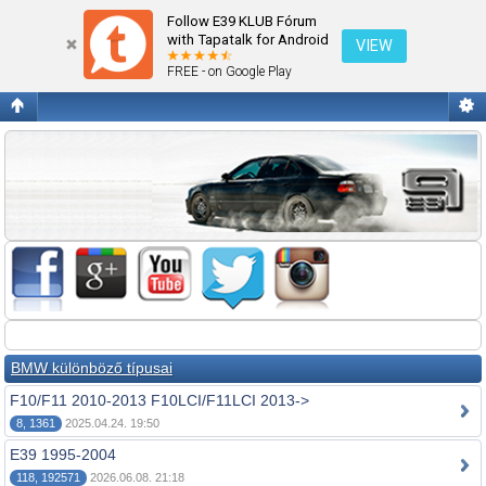
Fórum kezdőlap megtekintése
Follow E39 KLUB Fórum
with Tapatalk for Android
VIEW
FREE - on Google Play
BMW különböző típusai
F10/F11 2010-2013 F10LCI/F11LCI 2013->
8, 1361
2025.04.24. 19:50
E39 1995-2004
118, 192571
2026.06.08. 21:18