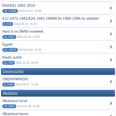
E60/E61 2002-2010
30, 15356
2024.04.23. 19:03
E12 1972-1981/E28 1982-1988/E34 1988-1996 Az elődök!!
6, 576
2022.05.18. 16:26
Nem 5-ös BMW modelek.
31, 6257
2023.02.03. 17:53
Egyéb
53, 32875
2024.02.06. 18:48
Eladó autók
23, 559
2025.01.24. 16:43
Diagnosztika
OBDII/INPA/DIS
8, 4438
2024.06.07. 17:26
Alkatrész
Alkatrészt kínál
28, 5683
2024.02.06. 18:45
Alkatrészt keres