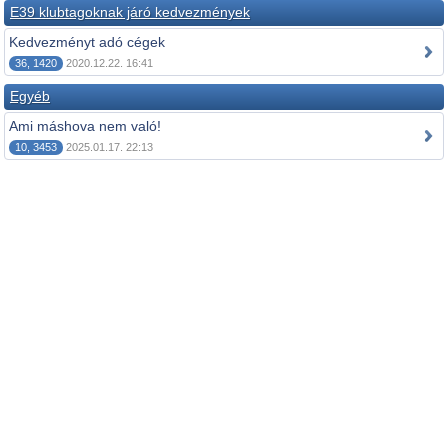
E39 klubtagoknak járó kedvezmények
Kedvezményt adó cégek
36, 1420
2020.12.22. 16:41
Egyéb
Ami máshova nem való!
10, 3453
2025.01.17. 22:13