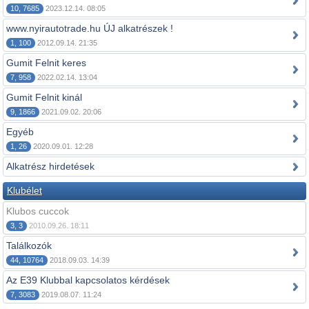
10, 7685
2023.12.14. 08:05
www.nyirautotrade.hu ÚJ alkatrészek !
1, 100
2012.09.14. 21:35
Gumit Felnit keres
7, 958
2022.02.14. 13:04
Gumit Felnit kinál
9, 1866
2021.09.02. 20:06
Egyéb
1, 26
2020.09.01. 12:28
Alkatrész hirdetések
Klubélet
Klubos cuccok
3, 3
2010.09.26. 18:11
Találkozók
44, 10764
2018.09.03. 14:39
Az E39 Klubbal kapcsolatos kérdések
7, 3083
2019.08.07. 11:24