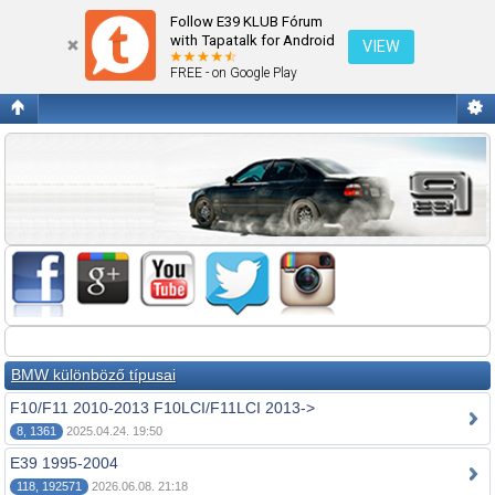
Fórum kezdőlap megtekintése
Follow E39 KLUB Fórum
with Tapatalk for Android
VIEW
FREE - on Google Play
BMW különböző típusai
F10/F11 2010-2013 F10LCI/F11LCI 2013->
8, 1361
2025.04.24. 19:50
E39 1995-2004
118, 192571
2026.06.08. 21:18