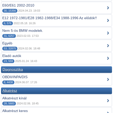
E60/E61 2002-2010
30, 15356
2024.04.23. 19:03
E12 1972-1981/E28 1982-1988/E34 1988-1996 Az elődök!!
6, 576
2022.05.18. 16:26
Nem 5-ös BMW modelek.
31, 6257
2023.02.03. 17:53
Egyéb
53, 32875
2024.02.06. 18:48
Eladó autók
23, 559
2025.01.24. 16:43
Diagnosztika
OBDII/INPA/DIS
8, 4438
2024.06.07. 17:26
Alkatrész
Alkatrészt kínál
28, 5683
2024.02.06. 18:45
Alkatrészt keres