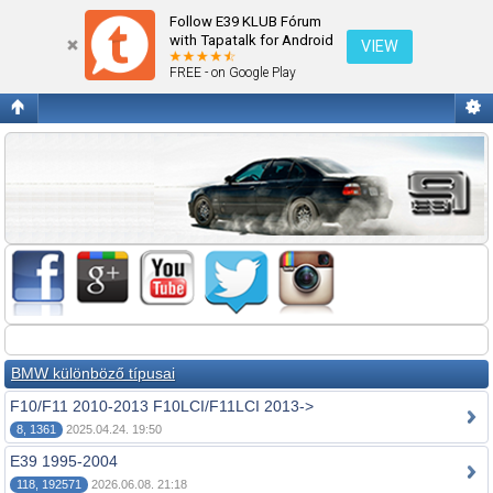
Fórum kezdőlap megtekintése
Follow E39 KLUB Fórum
with Tapatalk for Android
VIEW
FREE - on Google Play
BMW különböző típusai
F10/F11 2010-2013 F10LCI/F11LCI 2013->
8, 1361
2025.04.24. 19:50
E39 1995-2004
118, 192571
2026.06.08. 21:18