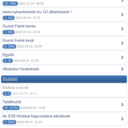
10, 7685
2023.12.14. 08:05
www.nyirautotrade.hu ÚJ alkatrészek !
1, 100
2012.09.14. 21:35
Gumit Felnit keres
7, 958
2022.02.14. 13:04
Gumit Felnit kinál
9, 1866
2021.09.02. 20:06
Egyéb
1, 26
2020.09.01. 12:28
Alkatrész hirdetések
Klubélet
Klubos cuccok
3, 3
2010.09.26. 18:11
Találkozók
44, 10764
2018.09.03. 14:39
Az E39 Klubbal kapcsolatos kérdések
7, 3083
2019.08.07. 11:24