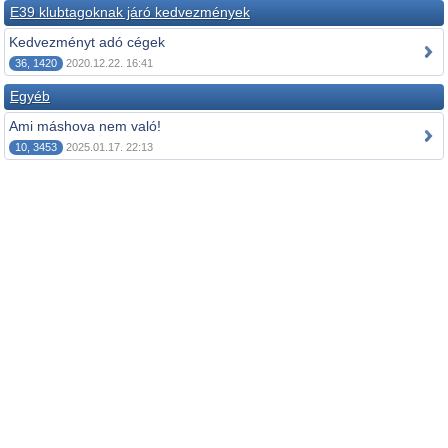
E39 klubtagoknak járó kedvezmények
Kedvezményt adó cégek
36, 1420
2020.12.22. 16:41
Egyéb
Ami máshova nem való!
10, 3453
2025.01.17. 22:13