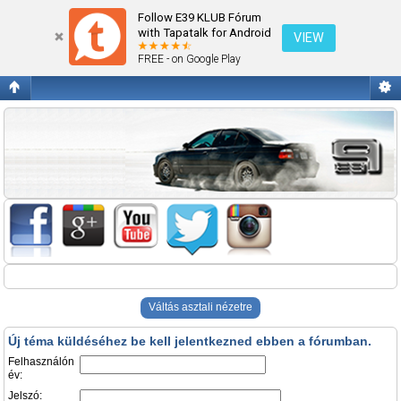
Belépés
Follow E39 KLUB Fórum
with Tapatalk for Android
VIEW
FREE - on Google Play
Váltás asztali nézetre
Új téma küldéséhez be kell jelentkezned ebben a fórumban.
Felhasználón
év:
Jelszó: