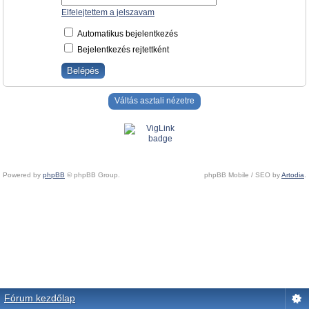
Elfelejtettem a jelszavam
Automatikus bejelentkezés
Bejelentkezés rejtettként
Váltás asztali nézetre
Powered by
phpBB
© phpBB Group.
phpBB Mobile / SEO by
Artodia
.
Fórum kezdőlap