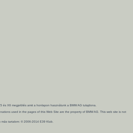
3, X5 és X6 megjelölés amit a honlapon használunk a BMW AG tulajdona.
ations used in the pages of this Web Site are the property of BMW AG. This web site is not
en más tartalom: © 2006-2014 E39 Klub.