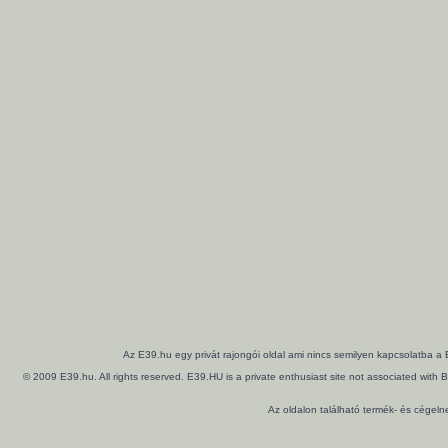
Az E39.hu egy privát rajongói oldal ami nincs semilyen kapcsolatba a
© 2009 E39.hu. All rights reserved. E39.HU is a private enthusiast site not associated wi
Az oldalon található termék- és cégel