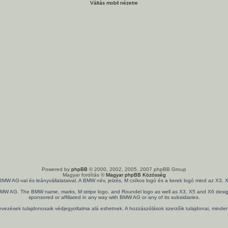
Váltás mobil nézetre
Powered by
phpBB
© 2000, 2002, 2005, 2007 phpBB Group
Magyar fordítás ©
Magyar phpBB Közösség
 BMW AG-val és leányvállalataival. A BMW név, jelzés, M csíkos logó és a kerek logó mind az X
th BMW AG. The BMW name, marks, M stripe logo, and Roundel logo as well as X3, X5 and X6 design
sponsored or affiliated in any way with BMW AG or any of its subsidiaries.
nevezések tulajdonosaik védjegyoltalma alá eshetnek. A hozzászólások szerzőik tulajdonai, mind