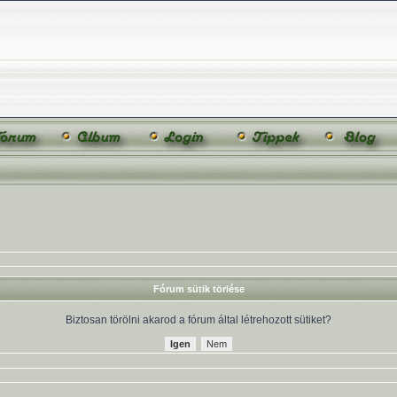
Fórum sütik törlése
Biztosan törölni akarod a fórum által létrehozott sütiket?