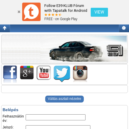
Belépés
Follow E39 KLUB Fórum
with Tapatalk for Android
VIEW
FREE - on Google Play
Váltás asztali nézetre
Belépés
Felhasználón
év:
Jelszó: