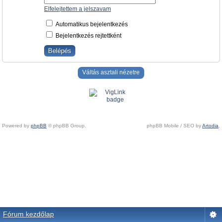
Elfelejtettem a jelszavam
Automatikus bejelentkezés
Bejelentkezés rejtettként
Váltás asztali nézetre
Powered by
phpBB
© phpBB Group.
phpBB Mobile / SEO by
Artodia
.
Fórum kezdőlap