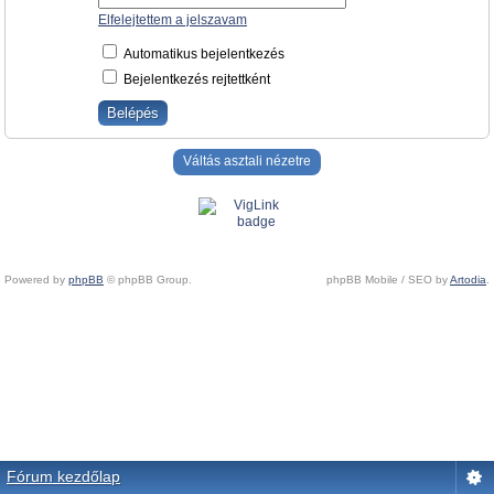
Elfelejtettem a jelszavam
Automatikus bejelentkezés
Bejelentkezés rejtettként
Váltás asztali nézetre
Powered by
phpBB
© phpBB Group.
phpBB Mobile / SEO by
Artodia
.
Fórum kezdőlap