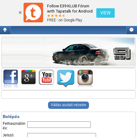
Belépés
Follow E39 KLUB Fórum
with Tapatalk for Android
VIEW
FREE - on Google Play
Váltás asztali nézetre
Belépés
Felhasználón
év:
Jelszó: