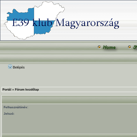
Belépés
Portál
»
Fórum kezdőlap
Felhasználónév:
Jelszó: