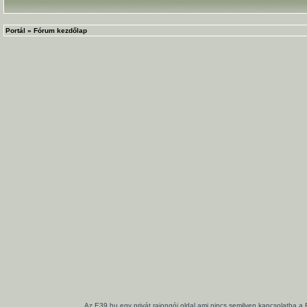
Portál
»
Fórum kezdőlap
Az E39.hu egy privát rajongói oldal ami nincs semilyen kapcsolatba a