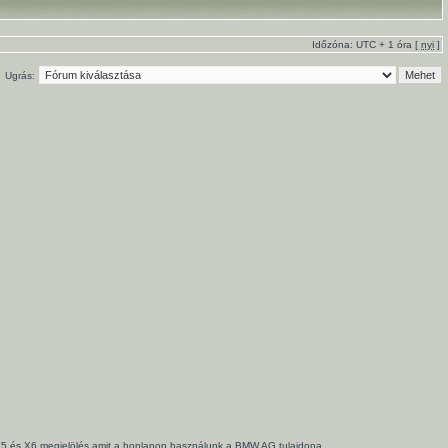
Időzóna: UTC + 1 óra [
nyi
]
Ugrás:
3, X5 és X6 megjelölés amit a honlapon használunk a BMW AG tulajdona.