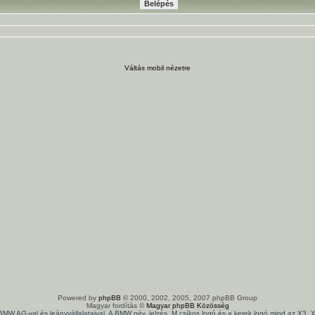
Váltás mobil nézetre
Powered by
phpBB
© 2000, 2002, 2005, 2007 phpBB Group
Magyar fordítás ©
Magyar phpBB Közösség
 BMW AG-val és leányvállalataival. A BMW név, jelzés, M csíkos logó és a kerek logó mind az X