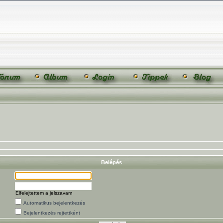
Belépés
Elfelejtettem a jelszavam
Automatikus bejelentkezés
Bejelentkezés rejtettként