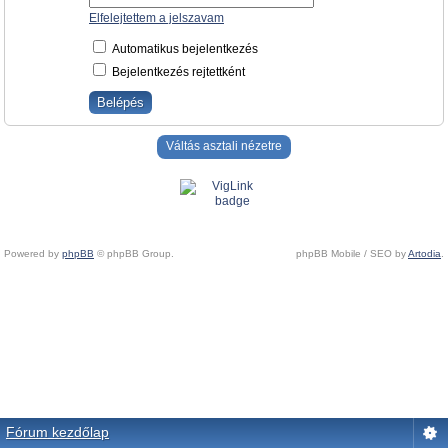
Elfelejtettem a jelszavam
Automatikus bejelentkezés
Bejelentkezés rejtettként
Váltás asztali nézetre
Powered by
phpBB
© phpBB Group.
phpBB Mobile / SEO by
Artodia
.
Fórum kezdőlap