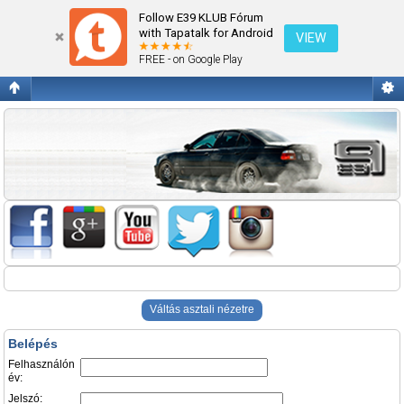
Belépés
Follow E39 KLUB Fórum
with Tapatalk for Android
VIEW
FREE - on Google Play
Váltás asztali nézetre
Belépés
Felhasználón
év:
Jelszó: