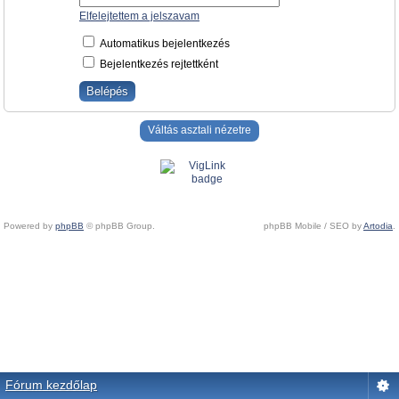
Elfelejtettem a jelszavam
Automatikus bejelentkezés
Bejelentkezés rejtettként
Váltás asztali nézetre
Powered by
phpBB
© phpBB Group.
phpBB Mobile / SEO by
Artodia
.
Fórum kezdőlap