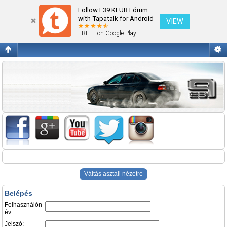
Belépés
Follow E39 KLUB Fórum
with Tapatalk for Android
VIEW
FREE - on Google Play
Váltás asztali nézetre
Belépés
Felhasználón
év:
Jelszó: