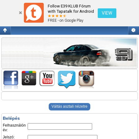
Belépés
Follow E39 KLUB Fórum
with Tapatalk for Android
VIEW
FREE - on Google Play
Váltás asztali nézetre
Belépés
Felhasználón
év:
Jelszó: