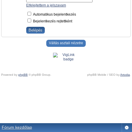
Elfelejtettem a jelszavam
Automatikus bejelentkezés
Bejelentkezés rejtettként
Váltás asztali nézetre
Powered by
phpBB
© phpBB Group.
phpBB Mobile / SEO by
Artodia
.
Fórum kezdőlap