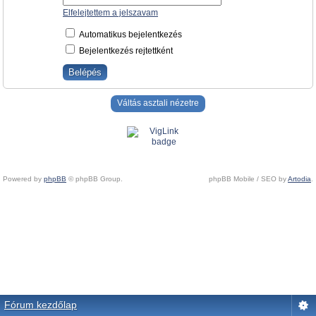
Elfelejtettem a jelszavam
Automatikus bejelentkezés
Bejelentkezés rejtettként
Váltás asztali nézetre
Powered by
phpBB
© phpBB Group.
phpBB Mobile / SEO by
Artodia
.
Fórum kezdőlap