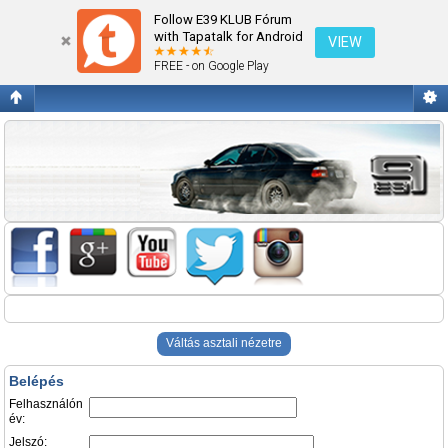
Belépés
Follow E39 KLUB Fórum
with Tapatalk for Android
VIEW
FREE - on Google Play
Váltás asztali nézetre
Belépés
Felhasználón
év:
Jelszó: