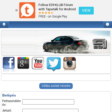
Belépés
Follow E39 KLUB Fórum
with Tapatalk for Android
VIEW
FREE - on Google Play
Váltás asztali nézetre
Belépés
Felhasználón
év:
Jelszó: