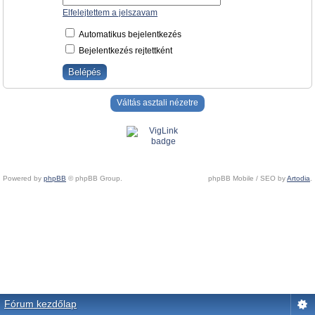
Elfelejtettem a jelszavam
Automatikus bejelentkezés
Bejelentkezés rejtettként
Váltás asztali nézetre
Powered by
phpBB
© phpBB Group.
phpBB Mobile / SEO by
Artodia
.
Fórum kezdőlap