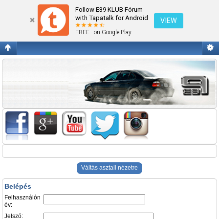
Belépés
Follow E39 KLUB Fórum
with Tapatalk for Android
VIEW
FREE - on Google Play
Váltás asztali nézetre
Belépés
Felhasználón
év:
Jelszó: