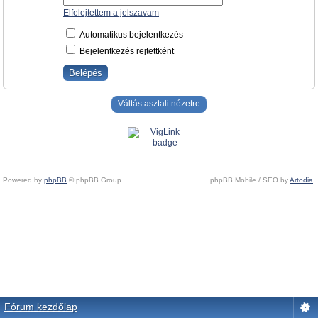
Elfelejtettem a jelszavam
Automatikus bejelentkezés
Bejelentkezés rejtettként
Váltás asztali nézetre
Powered by
phpBB
© phpBB Group.
phpBB Mobile / SEO by
Artodia
.
Fórum kezdőlap