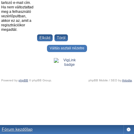
tartozó e-mail cím.
Ha nem változtattad
meg a felhasználó
vezérlőpultban,
akkor ez az, amit a
regisztrációkor
megadtál.
Váltás asztali nézetre
Powered by
phpBB
© phpBB Group.
phpBB Mobile / SEO by
Artodia
.
Fórum kezdőlap