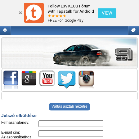
Jelszó elküldése
Follow E39 KLUB Fórum
with Tapatalk for Android
VIEW
FREE - on Google Play
Váltás asztali nézetre
Jelszó elküldése
Felhasználónév:
E-mail cím:
Az azonosítódhoz