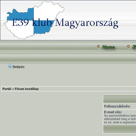
Belépés
Portál
»
Fórum kezdőlap
Felhasználónév:
E-mail cím:
Az azonosítódhoz tart
változtattad meg a fel
ez az, amit a regisztrá