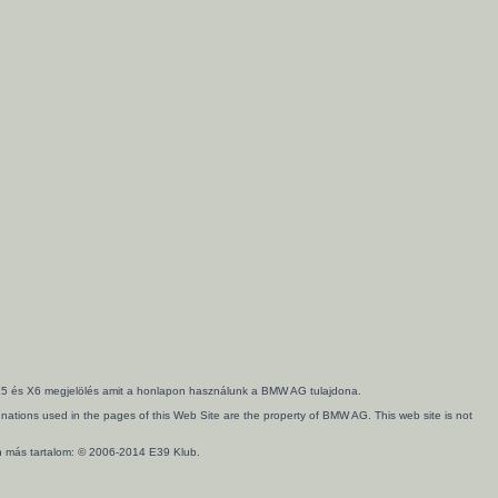
3, X5 és X6 megjelölés amit a honlapon használunk a BMW AG tulajdona.
ations used in the pages of this Web Site are the property of BMW AG. This web site is not
en más tartalom: © 2006-2014 E39 Klub.