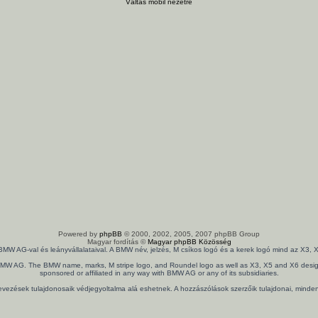
Váltás mobil nézetre
Powered by
phpBB
© 2000, 2002, 2005, 2007 phpBB Group
Magyar fordítás ©
Magyar phpBB Közösség
 BMW AG-val és leányvállalataival. A BMW név, jelzés, M csíkos logó és a kerek logó mind az X
th BMW AG. The BMW name, marks, M stripe logo, and Roundel logo as well as X3, X5 and X6 design
sponsored or affiliated in any way with BMW AG or any of its subsidiaries.
nevezések tulajdonosaik védjegyoltalma alá eshetnek. A hozzászólások szerzőik tulajdonai, mind