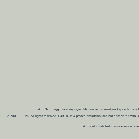
Az E39.hu egy privát rajongói oldal ami nincs semilyen kapcsolatba a
© 2009 E39.hu. All rights reserved. E39.HU is a private enthusiast site not associated wi
Az oldalon található termék- és cégel