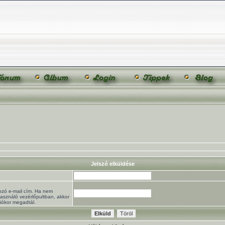
Jelszó elküldése
ozó e-mail cím. Ha nem
használó vezérlőpultban, akkor
ciókor megadtál.