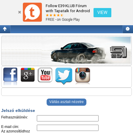
Jelszó elküldése
Follow E39 KLUB Fórum
with Tapatalk for Android
VIEW
FREE - on Google Play
Váltás asztali nézetre
Jelszó elküldése
Felhasználónév:
E-mail cím:
Az azonosítódhoz