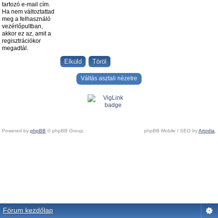
tartozó e-mail cím.
Ha nem változtattad
meg a felhasználó
vezérlőpultban,
akkor ez az, amit a
regisztrációkor
megadtál.
Váltás asztali nézetre
Powered by
phpBB
© phpBB Group.
phpBB Mobile / SEO by
Artodia
.
Fórum kezdőlap