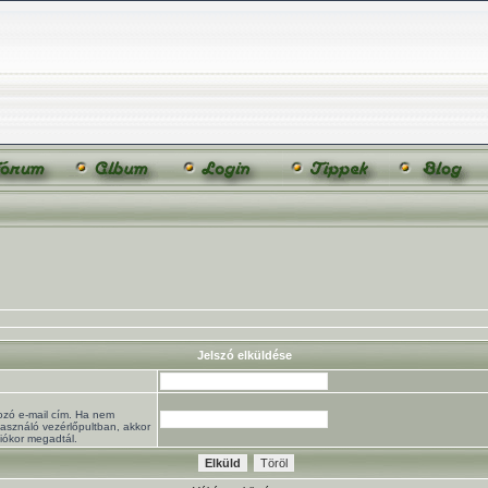
Jelszó elküldése
ozó e-mail cím. Ha nem
használó vezérlőpultban, akkor
ciókor megadtál.