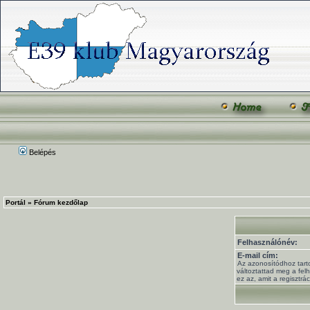
Belépés
Portál
»
Fórum kezdőlap
Felhasználónév:
E-mail cím:
Az azonosítódhoz tart
változtattad meg a fel
ez az, amit a regisztrá