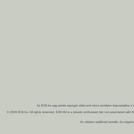
Az E39.hu egy privát rajongói oldal ami nincs semilyen kapcsolatba a
© 2009 E39.hu. All rights reserved. E39.HU is a private enthusiast site not associated wi
Az oldalon található termék- és cégel