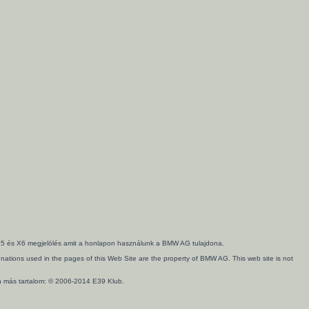
3, X5 és X6 megjelölés amit a honlapon használunk a BMW AG tulajdona.
ations used in the pages of this Web Site are the property of BMW AG. This web site is not
en más tartalom: © 2006-2014 E39 Klub.