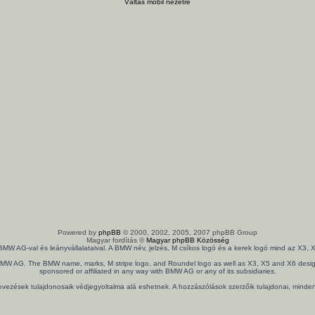
Váltás mobil nézetre
Powered by
phpBB
© 2000, 2002, 2005, 2007 phpBB Group
Magyar fordítás ©
Magyar phpBB Közösség
 BMW AG-val és leányvállalataival. A BMW név, jelzés, M csíkos logó és a kerek logó mind az X
th BMW AG. The BMW name, marks, M stripe logo, and Roundel logo as well as X3, X5 and X6 design
sponsored or affiliated in any way with BMW AG or any of its subsidiaries.
nevezések tulajdonosaik védjegyoltalma alá eshetnek. A hozzászólások szerzőik tulajdonai, mind