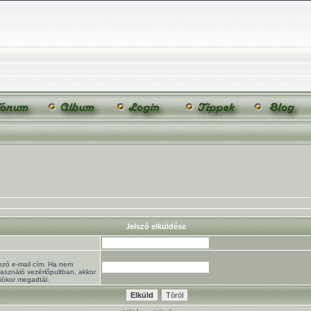
Jelszó elküldése
ozó e-mail cím. Ha nem
használó vezérlőpultban, akkor
ciókor megadtál.