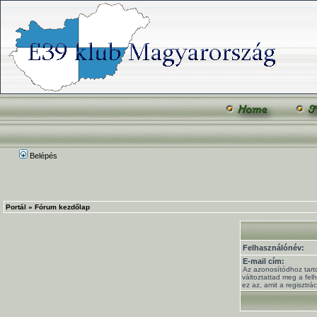
Belépés
Portál
»
Fórum kezdőlap
Felhasználónév:
E-mail cím:
Az azonosítódhoz tart
változtattad meg a fel
ez az, amit a regisztrá