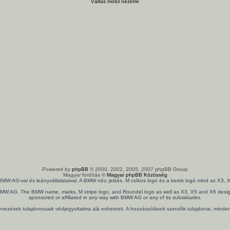
Váltás mobil nézetre
Powered by
phpBB
© 2000, 2002, 2005, 2007 phpBB Group
Magyar fordítás ©
Magyar phpBB Közösség
 BMW AG-val és leányvállalataival. A BMW név, jelzés, M csíkos logó és a kerek logó mind az X
th BMW AG. The BMW name, marks, M stripe logo, and Roundel logo as well as X3, X5 and X6 design
sponsored or affiliated in any way with BMW AG or any of its subsidiaries.
nevezések tulajdonosaik védjegyoltalma alá eshetnek. A hozzászólások szerzőik tulajdonai, mind