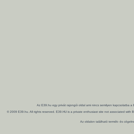
Az E39.hu egy privát rajongói oldal ami nincs semilyen kapcsolatba a
© 2009 E39.hu. All rights reserved. E39.HU is a private enthusiast site not associated wi
Az oldalon található termék- és cégel