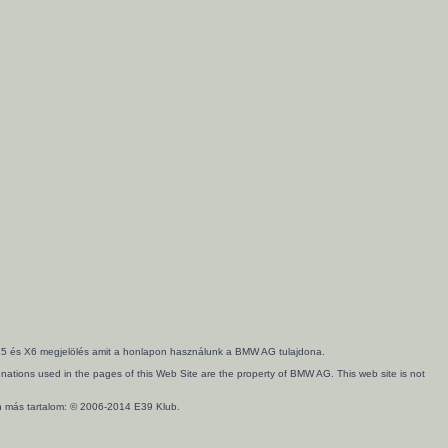
3, X5 és X6 megjelölés amit a honlapon használunk a BMW AG tulajdona.
ations used in the pages of this Web Site are the property of BMW AG. This web site is not
en más tartalom: © 2006-2014 E39 Klub.