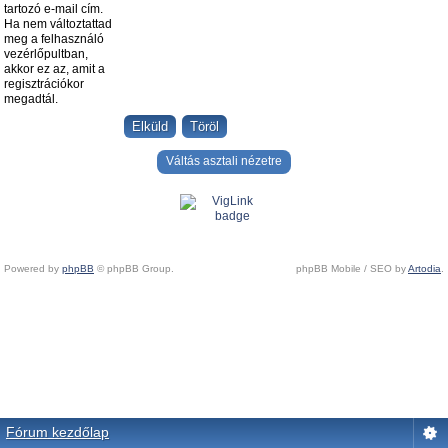
tartozó e-mail cím.
Ha nem változtattad
meg a felhasználó
vezérlőpultban,
akkor ez az, amit a
regisztrációkor
megadtál.
Váltás asztali nézetre
Powered by
phpBB
© phpBB Group.
phpBB Mobile / SEO by
Artodia
.
Fórum kezdőlap