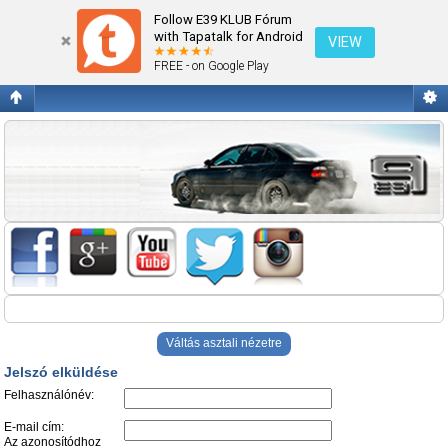
Jelszó elküldése
Follow E39 KLUB Fórum
with Tapatalk for Android
VIEW
FREE - on Google Play
Váltás asztali nézetre
Jelszó elküldése
Felhasználónév:
E-mail cím:
Az azonosítódhoz