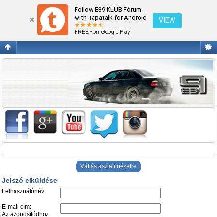
Jelszó elküldése
Follow E39 KLUB Fórum
with Tapatalk for Android
VIEW
FREE - on Google Play
Váltás asztali nézetre
Jelszó elküldése
Felhasználónév:
E-mail cím:
Az azonosítódhoz