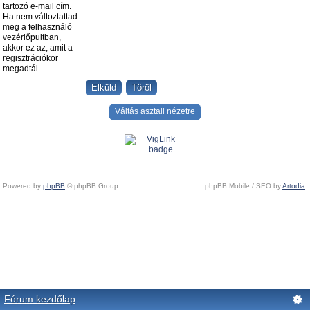
tartozó e-mail cím.
Ha nem változtattad
meg a felhasználó
vezérlőpultban,
akkor ez az, amit a
regisztrációkor
megadtál.
Váltás asztali nézetre
Powered by
phpBB
© phpBB Group.
phpBB Mobile / SEO by
Artodia
.
Fórum kezdőlap