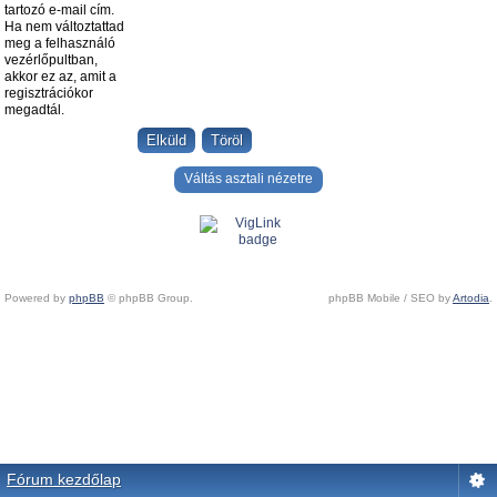
tartozó e-mail cím.
Ha nem változtattad
meg a felhasználó
vezérlőpultban,
akkor ez az, amit a
regisztrációkor
megadtál.
Váltás asztali nézetre
Powered by
phpBB
© phpBB Group.
phpBB Mobile / SEO by
Artodia
.
Fórum kezdőlap