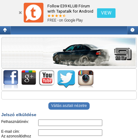
Jelszó elküldése
Follow E39 KLUB Fórum
with Tapatalk for Android
VIEW
FREE - on Google Play
Váltás asztali nézetre
Jelszó elküldése
Felhasználónév:
E-mail cím:
Az azonosítódhoz