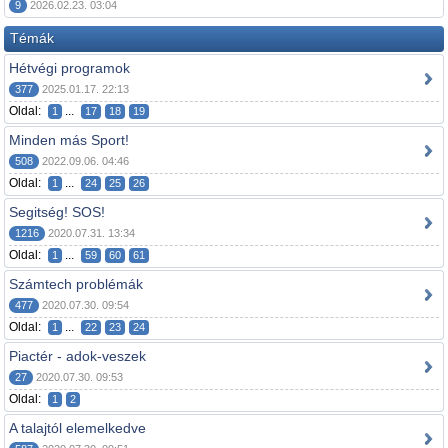
9
2026.02.23. 03:04
Témák
Hétvégi programok
377
2025.01.17. 22:13
Oldal:
...
1
17
18
19
Minden más Sport!
508
2022.09.06. 04:46
Oldal:
...
1
24
25
26
Segitség! SOS!
1216
2020.07.31. 13:34
Oldal:
...
1
59
60
61
Számtech problémák
477
2020.07.30. 09:54
Oldal:
...
1
22
23
24
Piactér - adok-veszek
27
2020.07.30. 09:53
Oldal:
1
2
A talajtól elemelkedve