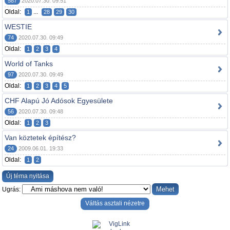
587
2020.07.30. 09:51
Oldal:
...
1
28
29
30
WESTIE
74
2020.07.30. 09:49
Oldal:
1
2
3
4
World of Tanks
97
2020.07.30. 09:49
Oldal:
1
2
3
4
5
CHF Alapú Jó Adósok Egyesülete
56
2020.07.30. 09:48
Oldal:
1
2
3
Van köztetek építész?
24
2009.06.01. 19:33
Oldal:
1
2
Új téma nyitása
Ugrás:
Váltás asztali nézetre