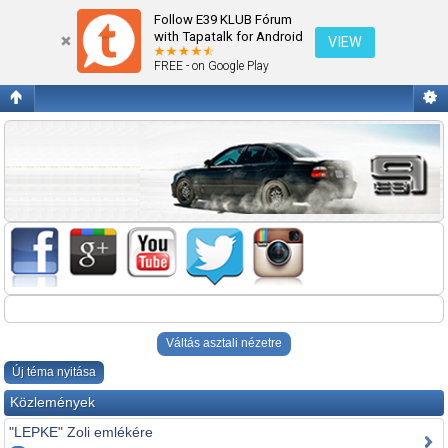
Ami máshova nem való!
Follow E39 KLUB Fórum
with Tapatalk for Android
VIEW
FREE - on Google Play
Váltás asztali nézetre
Új téma nyitása
Közlemények
"LEPKE" Zoli emlékére