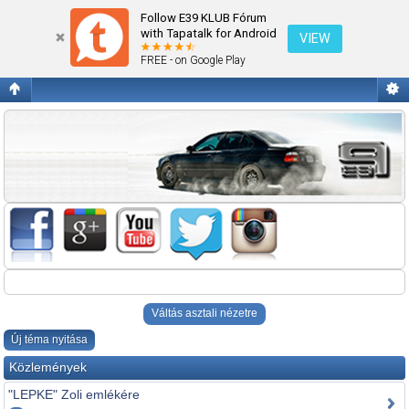
Ami máshova nem való!
Follow E39 KLUB Fórum
with Tapatalk for Android
VIEW
FREE - on Google Play
Váltás asztali nézetre
Új téma nyitása
Közlemények
"LEPKE" Zoli emlékére