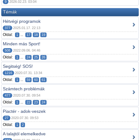
9
2026.02.23. 03:04
Témák
Hétvégi programok
377
2025.01.17. 22:13
Oldal:
...
1
17
18
19
Minden más Sport!
508
2022.09.06. 04:46
Oldal:
...
1
24
25
26
Segitség! SOS!
1216
2020.07.31. 13:34
Oldal:
...
1
59
60
61
Számtech problémák
477
2020.07.30. 09:54
Oldal:
...
1
22
23
24
Piactér - adok-veszek
27
2020.07.30. 09:53
Oldal:
1
2
A talajtól elemelkedve