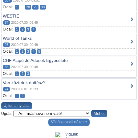
587
2020.07.30. 09:51
Oldal:
...
1
28
29
30
WESTIE
74
2020.07.30. 09:49
Oldal:
1
2
3
4
World of Tanks
97
2020.07.30. 09:49
Oldal:
1
2
3
4
5
CHF Alapú Jó Adósok Egyesülete
56
2020.07.30. 09:48
Oldal:
1
2
3
Van köztetek építész?
24
2009.06.01. 19:33
Oldal:
1
2
Új téma nyitása
Ugrás:
Váltás asztali nézetre