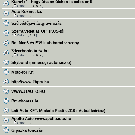
Kiara4x4 - hogy úttalan útakon is célba érj!!!
[
Oldal:
1
...
4
,
5
,
6
]
Autó Kozmetika.
[
Oldal:
1
,
2
]
Szélvédőjavítás,gravírozás.
Szemüveget az OPTIKUS-tól
[
Oldal:
1
,
2
,
3
]
Re: Mag3 és E39 klub baráti viszony.
3dcarbonfolia.fw.hu
[
Oldal:
1
...
5
,
6
,
7
]
Skybond (minőségi autóriasztó)
Moto-for Kft
http://www.2bpm.hu
WWW.JTAUTO.HU
Bmwbontas.hu
Lali Autó KFT. Miskolc Pesti u.116 ( Autóalkatrész)
Apollo Auto www.apolloauto.hu
[
Oldal:
1
,
2
]
Gipszkartonozás