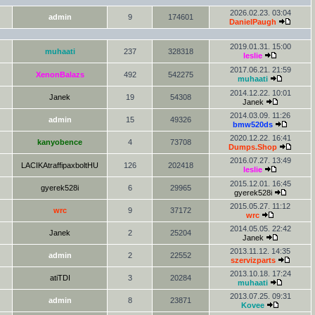
2026.02.23. 03:04
admin
9
174601
DanielPaugh
2019.01.31. 15:00
muhaati
237
328318
leslie
2017.06.21. 21:59
XenonBalazs
492
542275
muhaati
2014.12.22. 10:01
Janek
19
54308
Janek
2014.03.09. 11:26
admin
15
49326
bmw520ds
2020.12.22. 16:41
kanyobence
4
73708
Dumps.Shop
2016.07.27. 13:49
LACIKAtraffipaxboltHU
126
202418
leslie
2015.12.01. 16:45
gyerek528i
6
29965
gyerek528i
2015.05.27. 11:12
wrc
9
37172
wrc
2014.05.05. 22:42
Janek
2
25204
Janek
2013.11.12. 14:35
admin
2
22552
szervizparts
2013.10.18. 17:24
atiTDI
3
20284
muhaati
2013.07.25. 09:31
admin
8
23871
Kovee