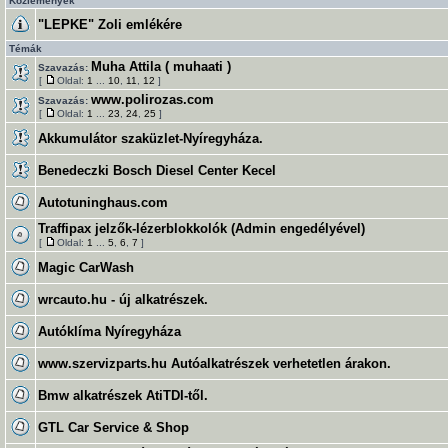
Közlemények
"LEPKE" Zoli emlékére
Témák
Muha Attila ( muhaati )
Szavazás:
[
Oldal:
1
...
10
,
11
,
12
]
www.polirozas.com
Szavazás:
[
Oldal:
1
...
23
,
24
,
25
]
Akkumulátor szaküzlet-Nyíregyháza.
Benedeczki Bosch Diesel Center Kecel
Autotuninghaus.com
Traffipax jelzők-lézerblokkolók (Admin engedélyével)
[
Oldal:
1
...
5
,
6
,
7
]
Magic CarWash
wrcauto.hu - új alkatrészek.
Autóklíma Nyíregyháza
www.szervizparts.hu Autóalkatrészek verhetetlen árakon.
Bmw alkatrészek AtiTDI-től.
GTL Car Service & Shop