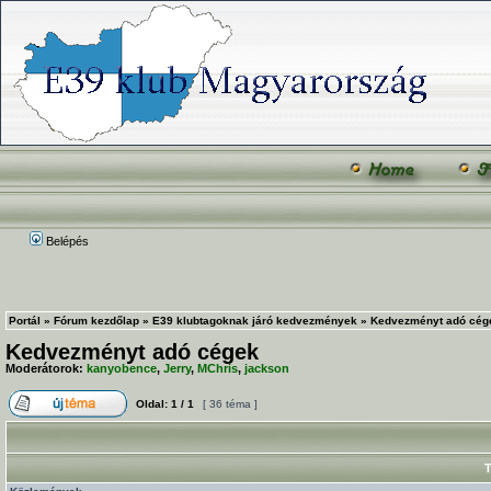
Belépés
Portál
»
Fórum kezdőlap
»
E39 klubtagoknak járó kedvezmények
»
Kedvezményt adó cég
Kedvezményt adó cégek
Moderátorok:
kanyobence
,
Jerry
,
MChris
,
jackson
Oldal:
1
/
1
[ 36 téma ]
T