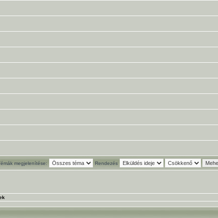
Témák megjelenítése:
Rendezés
ek