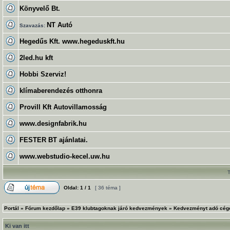
Könyvelő Bt.
NT Autó
Szavazás:
Hegedűs Kft. www.hegeduskft.hu
2led.hu kft
Hobbi Szerviz!
klímaberendezés otthonra
Provill Kft Autovillamosság
www.designfabrik.hu
FESTER BT ajánlatai.
www.webstudio-kecel.uw.hu
Oldal:
1
/
1
[ 36 téma ]
Portál
»
Fórum kezdőlap
»
E39 klubtagoknak járó kedvezmények
»
Kedvezményt adó cég
Ki van itt