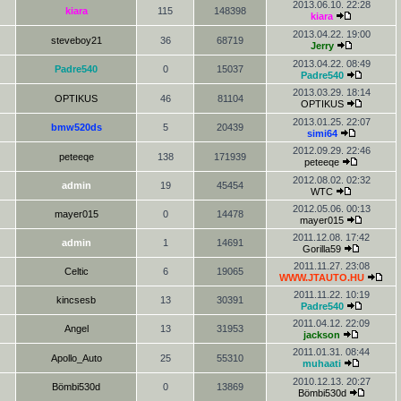
2013.06.10. 22:28
kiara
115
148398
kiara
2013.04.22. 19:00
steveboy21
36
68719
Jerry
2013.04.22. 08:49
Padre540
0
15037
Padre540
2013.03.29. 18:14
OPTIKUS
46
81104
OPTIKUS
2013.01.25. 22:07
bmw520ds
5
20439
simi64
2012.09.29. 22:46
peteeqe
138
171939
peteeqe
2012.08.02. 02:32
admin
19
45454
WTC
2012.05.06. 00:13
mayer015
0
14478
mayer015
2011.12.08. 17:42
admin
1
14691
Gorilla59
2011.11.27. 23:08
Celtic
6
19065
WWW.JTAUTO.HU
2011.11.22. 10:19
kincsesb
13
30391
Padre540
2011.04.12. 22:09
Angel
13
31953
jackson
2011.01.31. 08:44
Apollo_Auto
25
55310
muhaati
2010.12.13. 20:27
Bömbi530d
0
13869
Bömbi530d