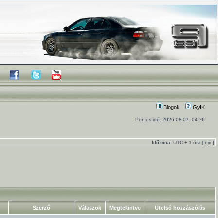
Blogok
GyIK
Pontos idő: 2026.08.07. 04:26
Időzóna: UTC + 1 óra [
nyi
]
Szerző
Válaszok
Megtekintve
Utolsó hozzászólás