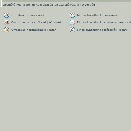
Jelenlévő fórumozók: nincs regisztrált felhasználó valamint 5 vendég
Olvastlan hozzászólások
Nincs olvasatlan hozzászólás
Olvasatlan hozzászólások [ népszerű ]
Nincs olvasatlan hozzászólás [ népszerű
Olvasatlan hozzászólások [ lezárt ]
Nincs olvasatlan hozzászólás [ lezárt ]