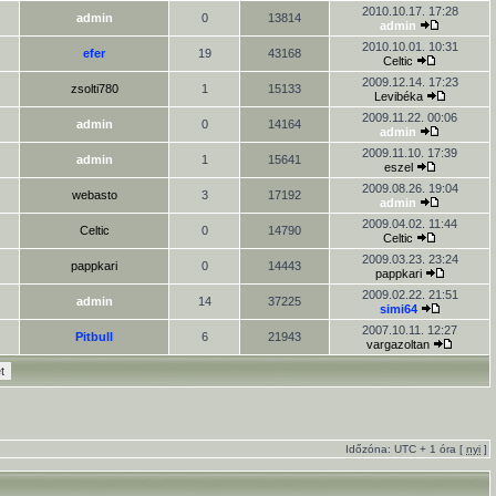
2010.10.17. 17:28
admin
0
13814
admin
2010.10.01. 10:31
efer
19
43168
Celtic
2009.12.14. 17:23
zsolti780
1
15133
Levibéka
2009.11.22. 00:06
admin
0
14164
admin
2009.11.10. 17:39
admin
1
15641
eszel
2009.08.26. 19:04
webasto
3
17192
admin
2009.04.02. 11:44
Celtic
0
14790
Celtic
2009.03.23. 23:24
pappkari
0
14443
pappkari
2009.02.22. 21:51
admin
14
37225
simi64
2007.10.11. 12:27
Pitbull
6
21943
vargazoltan
Időzóna: UTC + 1 óra [
nyi
]