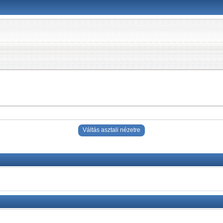
Váltás asztali nézetre