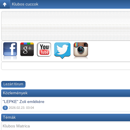
Klubos cuccok
Lezárt fórum
Közlemények
"LEPKE" Zoli emlékére
9
2026.02.23. 03:04
Témák
Klubos Matrica