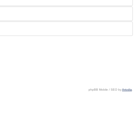
phpBB Mobile / SEO by
Artodia
.