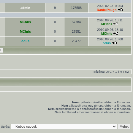
2026.02.23. 03:04
admin
9
175588
DanielPaugh
2010.09.26. 18:11
MChris
0
57784
MChris
2010.09.26. 18:10
MChris
0
27551
MChris
2010.09.26. 18:08
odus
0
25477
odus
Időzóna: UTC + 1 óra [
nyi
]
Nem
nyithatsz témákat ebben a fórumban.
Nem
válaszolhatsz egy témára ebben a fórumban.
Nem
szerkesztheted a hozzászólásaidat ebben a fórumban.
Nem
törölheted a hozzászólásaidat ebben a fórumban.
Ugrás: