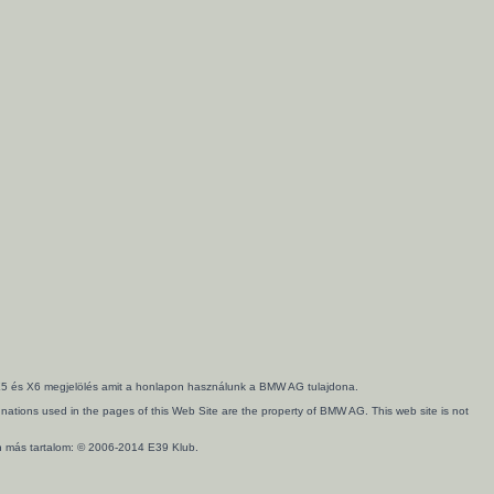
3, X5 és X6 megjelölés amit a honlapon használunk a BMW AG tulajdona.
ations used in the pages of this Web Site are the property of BMW AG. This web site is not
en más tartalom: © 2006-2014 E39 Klub.