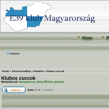
Belépés
Portál
»
Fórum kezdőlap
»
Klubélet
»
Klubos cuccok
Klubos cuccok
Moderátorok:
kanyobence
,
Jerry
,
MChris
,
jackson
Oldal:
1
/
1
[ 3 téma ]
T