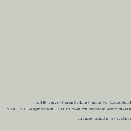
Az E39.hu egy privát rajongói oldal ami nincs semilyen kapcsolatba a
© 2009 E39.hu. All rights reserved. E39.HU is a private enthusiast site not associated wi
Az oldalon található termék- és cégel