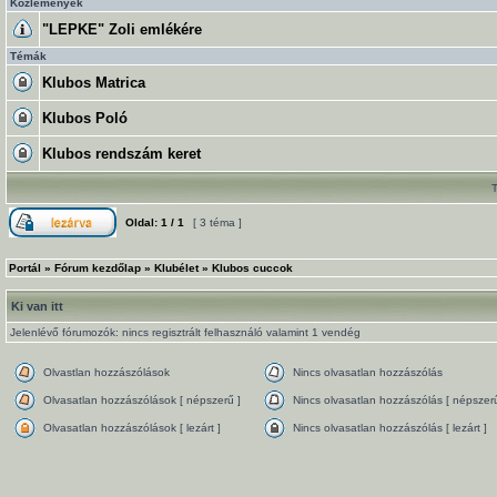
Közlemények
"LEPKE" Zoli emlékére
Témák
Klubos Matrica
Klubos Poló
Klubos rendszám keret
Oldal:
1
/
1
[ 3 téma ]
Portál
»
Fórum kezdőlap
»
Klubélet
»
Klubos cuccok
Ki van itt
Jelenlévő fórumozók: nincs regisztrált felhasználó valamint 1 vendég
Olvastlan hozzászólások
Nincs olvasatlan hozzászólás
Olvasatlan hozzászólások [ népszerű ]
Nincs olvasatlan hozzászólás [ népszerű
Olvasatlan hozzászólások [ lezárt ]
Nincs olvasatlan hozzászólás [ lezárt ]