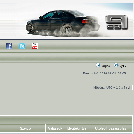
Blogok
GyIK
Pontos idő: 2026.08.08. 07:05
Időzóna: UTC + 1 óra [
nyi
]
Szerző
Válaszok
Megtekintve
Utolsó hozzászólás