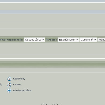
Témák megjelenítése:
Rendezés
Közlemény
 ]
Kiemelt
Áthelyezett téma