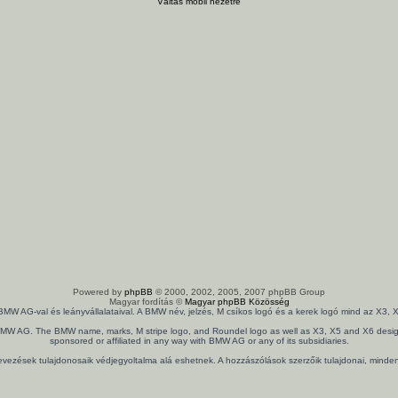
Váltás mobil nézetre
Powered by
phpBB
© 2000, 2002, 2005, 2007 phpBB Group
Magyar fordítás ©
Magyar phpBB Közösség
 BMW AG-val és leányvállalataival. A BMW név, jelzés, M csíkos logó és a kerek logó mind az X
th BMW AG. The BMW name, marks, M stripe logo, and Roundel logo as well as X3, X5 and X6 design
sponsored or affiliated in any way with BMW AG or any of its subsidiaries.
nevezések tulajdonosaik védjegyoltalma alá eshetnek. A hozzászólások szerzőik tulajdonai, mind