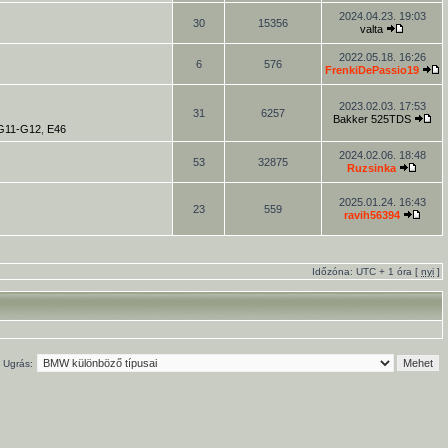
2024.04.23. 19:03
30
15356
valta
2022.05.18. 16:26
6
576
FrenkiDePassio19
2023.02.03. 17:53
31
6257
Bakker 525TDS
-G11-G12
,
E46
2024.02.06. 18:48
53
32875
Ruzsinka
2025.01.24. 16:43
23
559
ravih56394
Időzóna: UTC + 1 óra [
nyi
]
Ugrás: