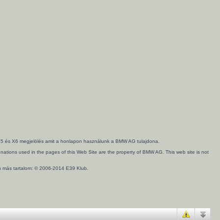
3, X5 és X6 megjelölés amit a honlapon használunk a BMW AG tulajdona.
ations used in the pages of this Web Site are the property of BMW AG. This web site is not
en más tartalom: © 2006-2014 E39 Klub.