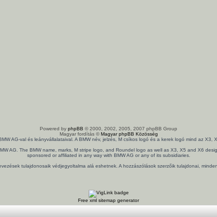
Powered by
phpBB
© 2000, 2002, 2005, 2007 phpBB Group
Magyar fordítás ©
Magyar phpBB Közösség
 BMW AG-val és leányvállalataival. A BMW név, jelzés, M csíkos logó és a kerek logó mind az X
th BMW AG. The BMW name, marks, M stripe logo, and Roundel logo as well as X3, X5 and X6 design
sponsored or affiliated in any way with BMW AG or any of its subsidiaries.
nevezések tulajdonosaik védjegyoltalma alá eshetnek. A hozzászólások szerzőik tulajdonai, mind
Free xml sitemap generator