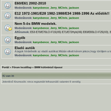
E60/E61 2002-2010
Moderátorok:
kanyobence
,
Jerry
,
MChris
,
jackson
E12 1972-1981/E28 1982-1988/E34 1988-1996 Az elődök!!
Moderátorok:
kanyobence
,
Jerry
,
MChris
,
jackson
Nem 5-ös BMW modelek.
Moderátorok:
kanyobence
,
Jerry
,
MChris
,
jackson
Alfórumok:
E53-E70/E70LCI-F15(X5) E71/E72Hyb(X6) E83/E83LCI-F25(X3)
,
Egyéb
Moderátorok:
kanyobence
,
Jerry
,
MChris
,
jackson
Eladó autók
A tagok hírdethetik az eladó autóikat.Miútán elkelt kérem jeleze,hogy töröljem a t
Moderátorok:
kanyobence
,
Jerry
,
MChris
,
jackson
Portál
»
Fórum kezdőlap
»
BMW különböző típusai
Ki van itt
Jelenlévő fórumozók: nincs regisztrált felhasználó valamint 6 vendég