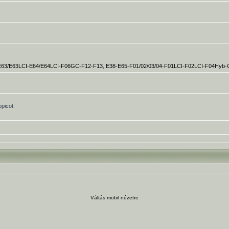
E63/E63LCI-E64/E64LCI-F06GC-F12-F13
,
E38-E65-F01/02/03/04-F01LCI-F02LCI-F04Hyb
opicot.
Váltás mobil nézetre