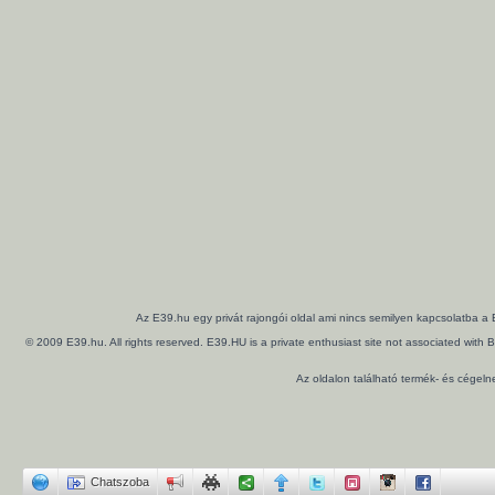
Az E39.hu egy privát rajongói oldal ami nincs semilyen kapcsolatba a
© 2009 E39.hu. All rights reserved. E39.HU is a private enthusiast site not associated wi
Az oldalon található termék- és cégel
Chatszoba