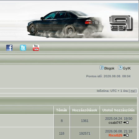
Blogok
GyIK
Pontos idő: 2026.08.08. 08:04
Időzóna: UTC + 1 óra [
nyi
]
Témák
Hozzászólások
Utolsó hozzászólás
2025.04.24. 19:50
8
1361
csabi747
2026.06.08. 21:18
118
192571
Ricsi525