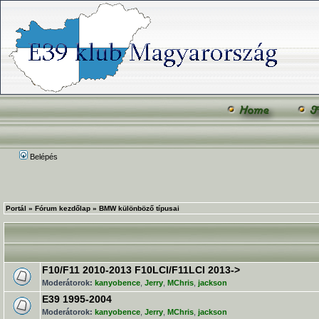
Belépés
Portál
»
Fórum kezdőlap
»
BMW különböző típusai
F10/F11 2010-2013 F10LCI/F11LCI 2013->
Moderátorok:
kanyobence
,
Jerry
,
MChris
,
jackson
E39 1995-2004
Moderátorok:
kanyobence
,
Jerry
,
MChris
,
jackson