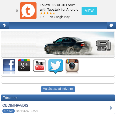
Diagnosztika
Follow E39 KLUB Fórum
with Tapatalk for Android
VIEW
FREE - on Google Play
Váltás asztali nézetre
Fórumok
OBDII/INPA/DIS
8, 4438
2024.06.07. 17:26