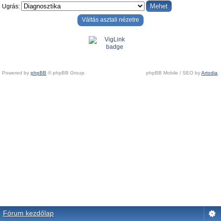
Ugrás:
Váltás asztali nézetre
Powered by
phpBB
© phpBB Group.
phpBB Mobile / SEO by
Artodia
.
Fórum kezdőlap