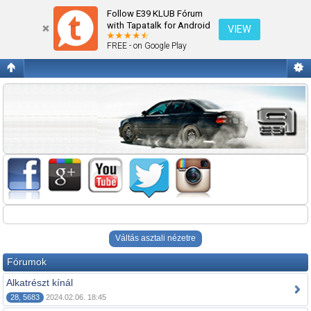
Alkatrész
Follow E39 KLUB Fórum
with Tapatalk for Android
VIEW
FREE - on Google Play
Váltás asztali nézetre
Fórumok
Alkatrészt kínál
28, 5683
2024.02.06. 18:45