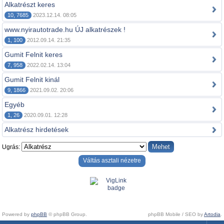
Alkatrészt keres
10, 7685
2023.12.14. 08:05
www.nyirautotrade.hu ÚJ alkatrészek !
1, 100
2012.09.14. 21:35
Gumit Felnit keres
7, 958
2022.02.14. 13:04
Gumit Felnit kinál
9, 1866
2021.09.02. 20:06
Egyéb
1, 26
2020.09.01. 12:28
Alkatrész hirdetések
Ugrás:
Váltás asztali nézetre
Powered by
phpBB
© phpBB Group.
phpBB Mobile / SEO by
Artodia
.