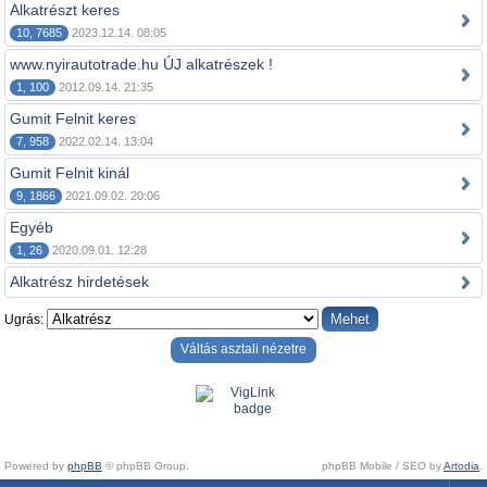
Alkatrészt keres
10, 7685
2023.12.14. 08:05
www.nyirautotrade.hu ÚJ alkatrészek !
1, 100
2012.09.14. 21:35
Gumit Felnit keres
7, 958
2022.02.14. 13:04
Gumit Felnit kinál
9, 1866
2021.09.02. 20:06
Egyéb
1, 26
2020.09.01. 12:28
Alkatrész hirdetések
Ugrás:
Váltás asztali nézetre
Powered by
phpBB
© phpBB Group.
phpBB Mobile / SEO by
Artodia
.