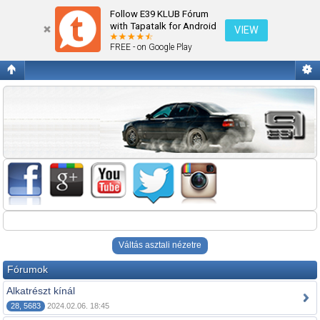
Alkatrész
Follow E39 KLUB Fórum
with Tapatalk for Android
VIEW
FREE - on Google Play
Váltás asztali nézetre
Fórumok
Alkatrészt kínál
28, 5683
2024.02.06. 18:45