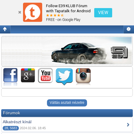
Alkatrész
Follow E39 KLUB Fórum
with Tapatalk for Android
VIEW
FREE - on Google Play
Váltás asztali nézetre
Fórumok
Alkatrészt kínál
28, 5683
2024.02.06. 18:45