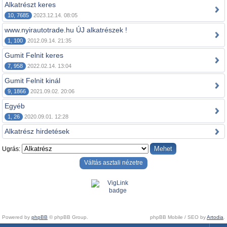
Alkatrészt keres
10, 7685
2023.12.14. 08:05
www.nyirautotrade.hu ÚJ alkatrészek !
1, 100
2012.09.14. 21:35
Gumit Felnit keres
7, 958
2022.02.14. 13:04
Gumit Felnit kinál
9, 1866
2021.09.02. 20:06
Egyéb
1, 26
2020.09.01. 12:28
Alkatrész hirdetések
Ugrás:
Váltás asztali nézetre
Powered by
phpBB
© phpBB Group.
phpBB Mobile / SEO by
Artodia
.