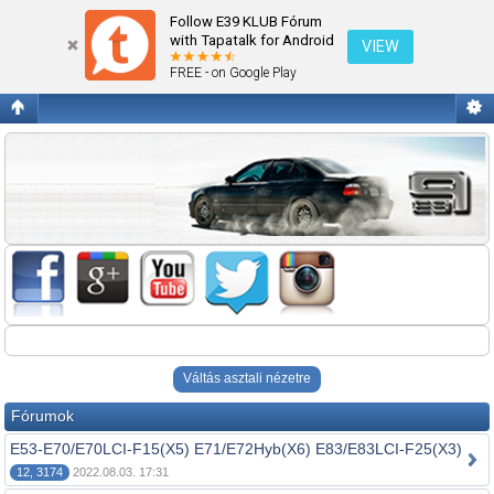
Nem 5-ös BMW modelek.
Follow E39 KLUB Fórum
with Tapatalk for Android
VIEW
FREE - on Google Play
Váltás asztali nézetre
Fórumok
E53-E70/E70LCI-F15(X5) E71/E72Hyb(X6) E83/E83LCI-F25(X3)
12, 3174
2022.08.03. 17:31