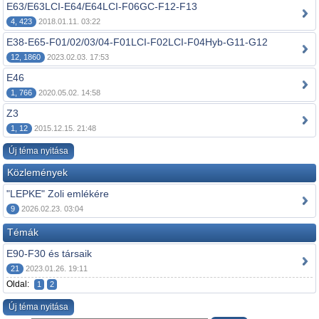
E63/E63LCI-E64/E64LCI-F06GC-F12-F13
4, 423
2018.01.11. 03:22
E38-E65-F01/02/03/04-F01LCI-F02LCI-F04Hyb-G11-G12
12, 1860
2023.02.03. 17:53
E46
1, 766
2020.05.02. 14:58
Z3
1, 12
2015.12.15. 21:48
Új téma nyitása
Közlemények
"LEPKE" Zoli emlékére
9
2026.02.23. 03:04
Témák
E90-F30 és társaik
21
2023.01.26. 19:11
Oldal:
1
2
Új téma nyitása