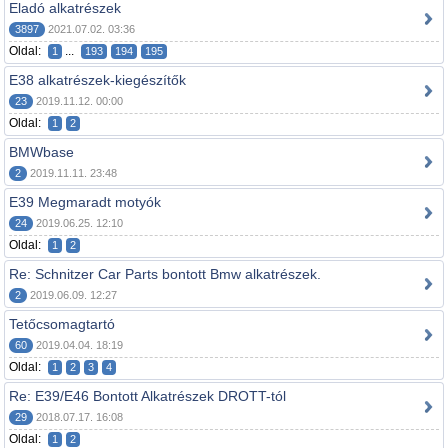
Eladó alkatrészek
3897
2021.07.02. 03:36
Oldal:
...
1
193
194
195
E38 alkatrészek-kiegészítők
23
2019.11.12. 00:00
Oldal:
1
2
BMWbase
2
2019.11.11. 23:48
E39 Megmaradt motyók
24
2019.06.25. 12:10
Oldal:
1
2
Re: Schnitzer Car Parts bontott Bmw alkatrészek.
2
2019.06.09. 12:27
Tetőcsomagtartó
60
2019.04.04. 18:19
Oldal:
1
2
3
4
Re: E39/E46 Bontott Alkatrészek DROTT-tól
29
2018.07.17. 16:08
Oldal:
1
2