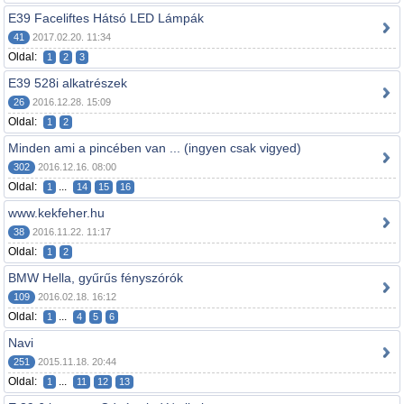
E39 Faceliftes Hátsó LED Lámpák
41
2017.02.20. 11:34
Oldal:
1
2
3
E39 528i alkatrészek
26
2016.12.28. 15:09
Oldal:
1
2
Minden ami a pincében van ... (ingyen csak vigyed)
302
2016.12.16. 08:00
Oldal:
...
1
14
15
16
www.kekfeher.hu
38
2016.11.22. 11:17
Oldal:
1
2
BMW Hella, gyűrűs fényszórók
109
2016.02.18. 16:12
Oldal:
...
1
4
5
6
Navi
251
2015.11.18. 20:44
Oldal:
...
1
11
12
13