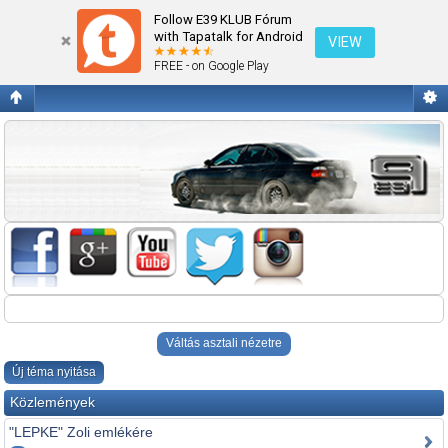
Alkatrészt kínál
Follow E39 KLUB Fórum
with Tapatalk for Android
VIEW
FREE - on Google Play
Váltás asztali nézetre
Új téma nyitása
Közlemények
"LEPKE" Zoli emlékére