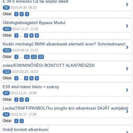
E 39 6 lemezes Cd tár eladó/ elkelt
55
2015.09.30. 08:23
Oldal:
1
2
3
Ülésfoglaltságjelző Bypass Modul
101
2014.11.27. 11:25
Oldal:
...
1
4
5
6
Kiváló minőségű BMW alkatrészek elérhető áron? Schmiedmann!
251
2014.04.14. 11:37
Oldal:
...
1
11
12
13
zolee/E39/MINŐSÉGI BONTOTT ALKATRÉSZEK
113
2014.02.25. 16:23
Oldal:
...
1
4
5
6
E39 első-hátsó lökös + szárny
47
2013.11.21. 10:38
Oldal:
1
2
3
LacikaTRAFFIPAXBOLThu pörgős árú alkatrészei SAJÁT autójából
24
2012.10.17. 17:08
Oldal:
1
2
Gskill bontott alkatrészei