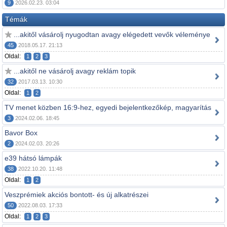
9
2026.02.23. 03:04
Témák
...akitől vásárolj nyugodtan avagy elégedett vevők véleménye
45
2018.05.17. 21:13
Oldal:
1
2
3
...akitől ne vásárolj avagy reklám topik
32
2017.03.13. 10:30
Oldal:
1
2
TV menet közben 16:9-hez, egyedi bejelentkezőkép, magyarítás
3
2024.02.06. 18:45
Bavor Box
2
2024.02.03. 20:26
e39 hátsó lámpák
38
2022.10.20. 11:48
Oldal:
1
2
Veszprémiek akciós bontott- és új alkatrészei
50
2022.08.03. 17:33
Oldal:
1
2
3