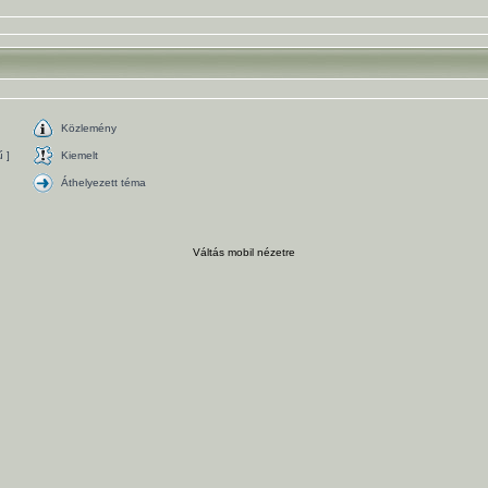
Közlemény
 ]
Kiemelt
Áthelyezett téma
Váltás mobil nézetre