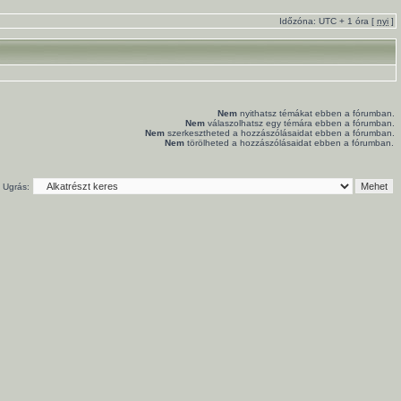
Időzóna: UTC + 1 óra [
nyi
]
Nem
nyithatsz témákat ebben a fórumban.
Nem
válaszolhatsz egy témára ebben a fórumban.
Nem
szerkesztheted a hozzászólásaidat ebben a fórumban.
Nem
törölheted a hozzászólásaidat ebben a fórumban.
Ugrás: