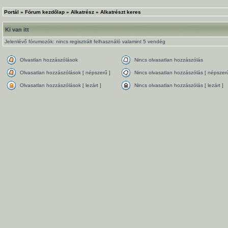
Portál
»
Fórum kezdőlap
»
Alkatrész
»
Alkatrészt keres
Ki van itt
Jelenlévő fórumozók: nincs regisztrált felhasználó valamint 5 vendég
Olvastlan hozzászólások
Nincs olvasatlan hozzászólás
Olvasatlan hozzászólások [ népszerű ]
Nincs olvasatlan hozzászólás [ népszerű
Olvasatlan hozzászólások [ lezárt ]
Nincs olvasatlan hozzászólás [ lezárt ]