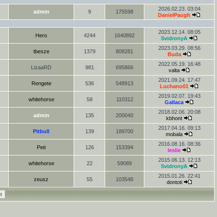
2026.02.23. 03:04
admin
9
175598
DanielPaugh
2023.12.14. 08:05
Hero
4244
1640892
SvidronyA
2023.03.29. 08:56
tbesze
1379
808281
Buda
2022.05.19. 16:48
LizaaRD
981
695866
valta
2021.09.24. 17:47
Rengete
536
548913
Luchano01
2019.02.07. 19:43
whitehorse
58
110312
Gallaca
2018.02.06. 20:08
admin
135
200040
kbhont
2017.04.16. 09:13
Pitbull
139
189700
mobala
2016.08.16. 08:36
Peti
126
153394
leslie
2015.06.13. 12:13
whitehorse
22
59089
SvidronyA
2015.01.26. 22:41
zeusz
55
103548
dontoti