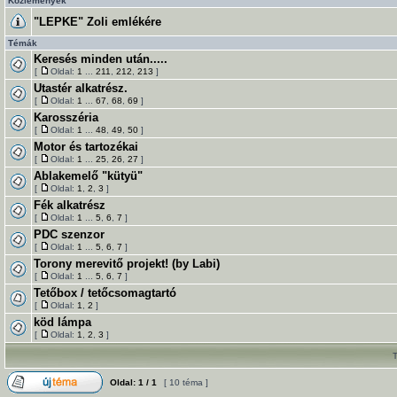
Közlemények
"LEPKE" Zoli emlékére
Témák
Keresés minden után.....
[
Oldal:
1
...
211
,
212
,
213
]
Utastér alkatrész.
[
Oldal:
1
...
67
,
68
,
69
]
Karosszéria
[
Oldal:
1
...
48
,
49
,
50
]
Motor és tartozékai
[
Oldal:
1
...
25
,
26
,
27
]
Ablakemelő "kütyü"
[
Oldal:
1
,
2
,
3
]
Fék alkatrész
[
Oldal:
1
...
5
,
6
,
7
]
PDC szenzor
[
Oldal:
1
...
5
,
6
,
7
]
Torony merevitő projekt! (by Labi)
[
Oldal:
1
...
5
,
6
,
7
]
Tetőbox / tetőcsomagtartó
[
Oldal:
1
,
2
]
köd lámpa
[
Oldal:
1
,
2
,
3
]
Oldal:
1
/
1
[ 10 téma ]