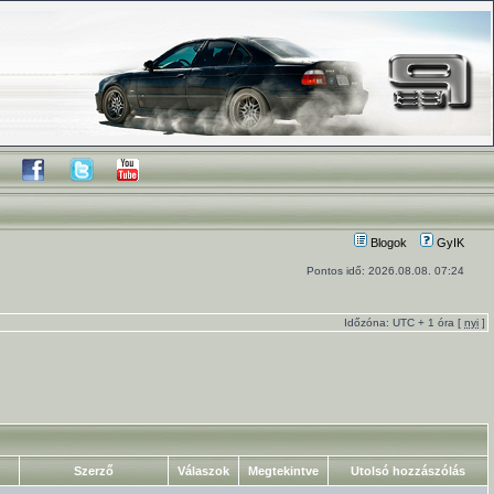
Blogok
GyIK
Pontos idő: 2026.08.08. 07:24
Időzóna: UTC + 1 óra [
nyi
]
Szerző
Válaszok
Megtekintve
Utolsó hozzászólás