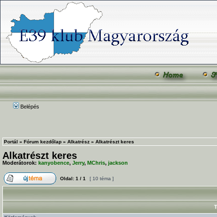
Belépés
Portál
»
Fórum kezdőlap
»
Alkatrész
»
Alkatrészt keres
Alkatrészt keres
Moderátorok:
kanyobence
,
Jerry
,
MChris
,
jackson
Oldal:
1
/
1
[ 10 téma ]
T