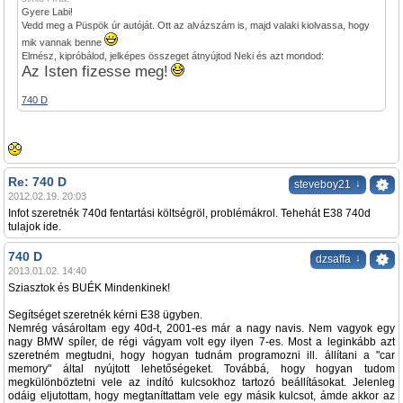
Gyere Labi!
Vedd meg a Püspök úr autóját. Ott az alvázszám is, majd valaki kiolvassa, hogy
mik vannak benne
Elmész, kipróbálod, jelképes összeget átnyújtod Neki és azt mondod:
Az Isten fizesse meg!
740 D
Re: 740 D
↓
steveboy21
2012.02.19. 20:03
Infot szeretnék 740d fentartási költségröl, problémákrol. Tehehát E38 740d
tulajok ide.
740 D
↓
dzsaffa
2013.01.02. 14:40
Sziasztok és BUÉK Mindenkinek!
Segítséget szeretnék kérni E38 ügyben.
Nemrég vásároltam egy 40d-t, 2001-es már a nagy navis. Nem vagyok egy
nagy BMW spíler, de régi vágyam volt egy ilyen 7-es. Most a leginkább azt
szeretném megtudni, hogy hogyan tudnám programozni ill. állítani a "car
memory" által nyújtott lehetőségeket. Továbbá, hogy hogyan tudom
megkülönböztetni vele az indító kulcsokhoz tartozó beállításokat. Jelenleg
odáig eljutottam, hogy megtaníttattam vele egy másik kulcsot, ámde akkor az