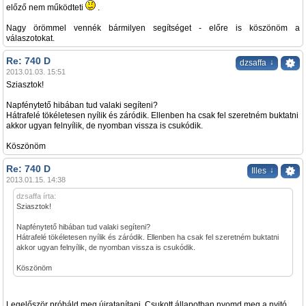
előző nem működteti
.
Nagy örömmel vennék bármilyen segítséget - előre is köszönöm a
válaszotokat.
Re: 740 D
↓
dzsaffa
2013.01.03. 15:51
Sziasztok!
Napfénytető hibában tud valaki segíteni?
Hátrafelé tökéletesen nyílik és záródik. Ellenben ha csak fel szeretném buktatni
akkor ugyan felnyílik, de nyomban vissza is csukódik.
Köszönöm
Re: 740 D
↓
Illes
2013.01.15. 14:38
dzsaffa írta:
Sziasztok!
Napfénytető hibában tud valaki segíteni?
Hátrafelé tökéletesen nyílik és záródik. Ellenben ha csak fel szeretném buktatni
akkor ugyan felnyílik, de nyomban vissza is csukódik.
Köszönöm
Legelőször próbáld meg újratanítani. Csukott állapotban nyomd meg a nyitó