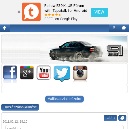
740 D
Follow E39 KLUB Fórum
with Tapatalk for Android
VIEW
FREE - on Google Play
#
Váltás asztali nézetre
Hozzászólás küldése
↓
Labi
2011.02.12. 18:10
simi64 írta: