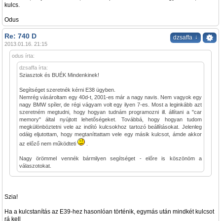
kulcs.
Odus
Re: 740 D
↓
dzsaffa
2013.01.16. 21:15
odus írta:
dzsaffa írta:
Sziasztok és BUÉK Mindenkinek!
Segítséget szeretnék kérni E38 ügyben.
Nemrég vásároltam egy 40d-t, 2001-es már a nagy navis. Nem vagyok egy
nagy BMW spíler, de régi vágyam volt egy ilyen 7-es. Most a leginkább azt
szeretném megtudni, hogy hogyan tudnám programozni ill. állítani a "car
memory" által nyújtott lehetőségeket. Továbbá, hogy hogyan tudom
megkülönböztetni vele az indító kulcsokhoz tartozó beállításokat. Jelenleg
odáig eljutottam, hogy megtaníttattam vele egy másik kulcsot, ámde akkor
az előző nem működteti
.
Nagy örömmel vennék bármilyen segítséget - előre is köszönöm a
válaszotokat.
Szia!
Ha a kulcstanítás az E39-hez hasonlóan történik, egymás után mindkét kulcsot
rá kell