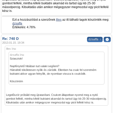
gombot felfelé, mintha kifelé buktatni akarnád és tartsd úgy kb 25-30
másodpercig. Kibuktatás után amikor mégegyszer megmozdul egy picit felfelé
kész is.
Ezt a hozzászólást a szerzőnek
Illes
az itt látható tagok köszönték meg:
dzsaffa
Értékelés: 4.76%
Re: 740 D
↓
dzsaffa
2013.01.15. 19:34
Illes írta:
dzsaffa írta:
Sziasztok!
Napfénytető hibában tud valaki segíteni?
Hátrafelé tökéletesen nyílik és záródik. Ellenben ha csak fel szeretném
buktatni akkor ugyan felnyílik, de nyomban vissza is csukódik.
Köszönöm
Legelőször próbáld meg újratanítani. Csukott állapotban nyomd meg a nyitó
gombot felfelé, mintha kifelé buktatni akarnád és tartsd úgy kb 25-30 másodpercig.
Kibuktatás után amikor mégegyszer megmozdul egy picit felfelé kész is.