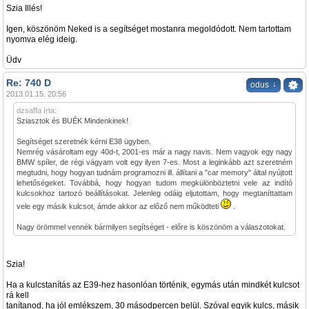
Szia Illés!
Igen, köszönöm Neked is a segítséget mostanra megoldódott. Nem tartottam
nyomva elég ideig.
Üdv
Re: 740 D
↓
odus
2013.01.15. 20:56
dzsaffa írta:
Sziasztok és BUÉK Mindenkinek!
Segítséget szeretnék kérni E38 ügyben.
Nemrég vásároltam egy 40d-t, 2001-es már a nagy navis. Nem vagyok egy nagy
BMW spíler, de régi vágyam volt egy ilyen 7-es. Most a leginkább azt szeretném
megtudni, hogy hogyan tudnám programozni ill. állítani a "car memory" által nyújtott
lehetőségeket. Továbbá, hogy hogyan tudom megkülönböztetni vele az indító
kulcsokhoz tartozó beállításokat. Jelenleg odáig eljutottam, hogy megtaníttattam
vele egy másik kulcsot, ámde akkor az előző nem működteti
.
Nagy örömmel vennék bármilyen segítséget - előre is köszönöm a válaszotokat.
Szia!
Ha a kulcstanítás az E39-hez hasonlóan történik, egymás után mindkét kulcsot
rá kell
tanítanod, ha jól emlékszem, 30 másodpercen belül. Szóval egyik kulcs, másik