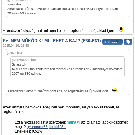
Sziasztok.
Aksi csere után szoftveresen tanitani kell a rendszert?Valahol ilyet olvastam.
2007-es 530 xdrive.
A rendszer " okos " , tanítani nem kell, de regisztrálni az új akkut igen ...
Re: NEM MŰKÖDIK! MI LEHET A BAJ? (E60-E61)
↓
muhaati
2015.04.16. 18:58
jlaci74 írta:
gyurmano66 írta:
Sziasztok.
Aksi csere után szoftveresen tanitani kell a rendszert?Valahol ilyet olvastam.
2007-es 530 xdrive.
A rendszer " okos " , tanítani nem kell, de regisztrálni az új akkut igen ...
Azért annyira nem okos. Meg kell neki mondani, milyen akksit kapott, és
regisztrálni kell.
Ezt a hozzászólást a szerzőnek
muhaati
az itt látható tagok köszönték
meg: 2
gyurmano66
,
jimbi525d
Értékelés: 9.52%