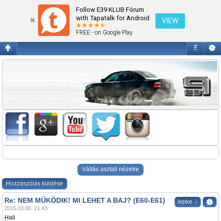
NEM MŰKÖDIK! MI LEHET A BAJ? (E60-E61)
Follow E39 KLUB Fórum
with Tapatalk for Android
VIEW
FREE - on Google Play
#
Váltás asztali nézetre
Hozzászólás küldése
Re: NEM MŰKÖDIK! MI LEHET A BAJ? (E60-E61)
↓
lepke
2015.03.06. 21:43
Hali