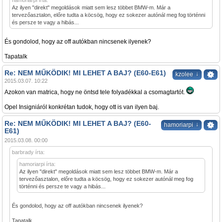
hamoriarpi írta:
Az ilyen "direkt" megoldások miatt sem lesz többet BMW-m. Már a
tervezőasztalon, előre tudta a köcsög, hogy ez sokezer autónál meg fog történni
és persze te vagy a hibás...
És gondolod, hogy az off autókban nincsenek ilyenek?
Tapatalk
Re: NEM MŰKÖDIK! MI LEHET A BAJ? (E60-E61)
↓
kzolee
2015.03.07. 10:22
Azokon van matrica, hogy ne öntsd tele folyadékkal a csomagtartót.
Opel Insigniáról konkrétan tudok, hogy ott is van ilyen baj.
Re: NEM MŰKÖDIK! MI LEHET A BAJ? (E60-
↓
hamoriarpi
E61)
2015.03.08. 00:00
barbrady írta:
hamoriarpi írta:
Az ilyen "direkt" megoldások miatt sem lesz többet BMW-m. Már a
tervezőasztalon, előre tudta a köcsög, hogy ez sokezer autónál meg fog
történni és persze te vagy a hibás...
És gondolod, hogy az off autókban nincsenek ilyenek?
Tapatalk