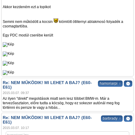
Akkor kezdeném ezt a topikot
Semmi nem működött a kocsin
kiömlött ötliternyi ablakmosó folyadék a
csomagtartóba.
Egy PDC modúl cserébe került
Re: NEM MŰKÖDIK! MI LEHET A BAJ? (E60-
↓
hamoriarpi
E61)
2015.03.07. 09:37
Az ilyen "direkt" megoldások miatt sem lesz többet BMW-m. Már a
tervezőasztalon, előre tudta a köcsög, hogy ez sokezer autónál meg fog
történni és persze te vagy a hibás...
Re: NEM MŰKÖDIK! MI LEHET A BAJ? (E60-
↓
barbrady
E61)
2015.03.07. 10:17