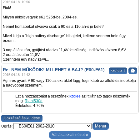
2015.04.18. 10:56
Fiúk!
Milyen akksit vegyek e61 525d-be. 2004-es.
Német honlapokat olvasva csak a 90 és a 110 ah-s jó bele?
Mivel kiírja a "high battery discharge" hibajelet, kellene vennem bele úgy
érzem...
3 nap állás után, gyújtást ráadva 11,4V feszültség. Indítózás közben 8,6V.
2 óra állás után 11,8V.
Szerintem egy nagy sz@r...
Re: NEM MŰKÖDIK! MI LEHET A BAJ? (E60-E61)
↓
kzolee
2015.04.18. 14:42
Agm-es gyárit. A 90 vagy 110 az extráktól függ, leginkább az állófűtés indokolja
a nagyobbat szerintem.
Ezt a hozzászólást a szerzőnek
kzolee
az itt látható tagok köszönték
meg:
Rjani530d
Értékelés: 4.76%
Hozzászólás küldése
Ugrás:
Váltás asztali nézetre