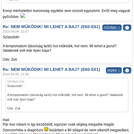
Ennyi mérhetetlen baromság egyikbe sem szorult egyszerre. Erről meg vagyok
győződve.
Re: NEM MŰKÖDIK! MI LEHET A BAJ? (E60-E61)
↓
VZoltan
2015.04.04. 22:07
Sziasztok!
A tempomatom (távolság tartó) hol működik, hol nem. Mi lehet a gond?
Valakinek volt már ilyen baja?
Üdv: Zoli
Re: NEM MŰKÖDIK! MI LEHET A BAJ? (E60-E61)
↓
lepke
2015.04.05. 13:36
VZoltan írta:
Sziasztok!
A tempomatom (távolság tartó) hol működik, hol nem. Mi lehet a gond? Valakinek
volt már ilyen baja?
Üdv: Zoli
Hali
Pár éve nálam is így kezdődött, egyszer csak végleg megadta magát.
Szenzorhiba a diagnózis
bejártam a fél világot de nem sikerült megjavítani,