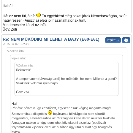
Hahó!
Hát ez nem túl jó hír.
Én egyébként elég sokat járok Németországba, az út
nagy részén (Ausztria) elég jól használhatónak tűnt.
Mindenesetre köszi az infót.
Üdv: Zoli
Re: NEM MŰKÖDIK! MI LEHET A BAJ? (E60-E61)
↓
lepke
2015.04.07. 22:38
VZoltan írta:
lepke írta:
VZoltan írta:
Sziasztok!
A tempomatom (távolság tartó) hol működik, hol nem. Mi lehet a gond?
Valakinek volt már ilyen baja?
Üdv: Zoli
Hali
Pár éve nálam is így kezdődött, egyszer csak végleg megadta magát.
Szenzorhiba a diagnózis
bejártam a fél világot de nem sikerült
megjavítani, a beállításához az Országban kettő darab műszer található
A magyar utakon amúgy sem lehet közlekedni ezzel az (opcióval)
folyamatosan kijönnek eléd, az autóban úgy utazol mint egy bólogatós
kutya.