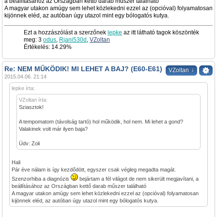
a beállításához az Országban kettő darab műszer található
A magyar utakon amúgy sem lehet közlekedni ezzel az (opcióval) folyamatosan
kijönnek eléd, az autóban úgy utazol mint egy bólogatós kutya.
Ezt a hozzászólást a szerzőnek
lepke
az itt látható tagok köszönték
meg: 3
odus
,
Rjani530d
,
VZoltan
Értékelés: 14.29%
Re: NEM MŰKÖDIK! MI LEHET A BAJ? (E60-E61)
↓
VZoltan
2015.04.06. 21:14
lepke írta:
VZoltan írta:
Sziasztok!
A tempomatom (távolság tartó) hol működik, hol nem. Mi lehet a gond?
Valakinek volt már ilyen baja?
Üdv: Zoli
Hali
Pár éve nálam is így kezdődött, egyszer csak végleg megadta magát.
Szenzorhiba a diagnózis
bejártam a fél világot de nem sikerült megjavítani, a
beállításához az Országban kettő darab műszer található
A magyar utakon amúgy sem lehet közlekedni ezzel az (opcióval) folyamatosan
kijönnek eléd, az autóban úgy utazol mint egy bólogatós kutya.