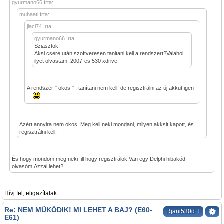
gyurmano66 írta:
muhaati írta:
jlaci74 írta:
gyurmano66 írta:
Sziasztok.
Aksi csere után szoftveresen tanitani kell a rendszert?Valahol
ilyet olvastam. 2007-es 530 xdrive.
A rendszer " okos " , tanítani nem kell, de regisztrálni az új akkut igen
...
Azért annyira nem okos. Meg kell neki mondani, milyen akksit kapott, és
regisztrálni kell.
És hogy mondom meg neki ,ill hogy regisztrálok.Van egy Delphi hibakód
olvasóm.Azzal lehet?
Hívj fel, eligazítalak.
Re: NEM MŰKÖDIK! MI LEHET A BAJ? (E60-
↓
Rjani530d
E61)