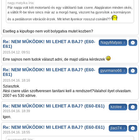
nagy.matyika írta:
Pár napja volt két motortartó és egy váltótartó bak csere. Alapjáraton minden okés,
a váltót R-be téve sincs már az a morgó hang, viszont ha gyorsítok a kormányon
és a pedálsoron vibrációt érzek. Mit lehet ilyenkor rosszul csinálni??
Esetleg a kipufogo nem volt bolygatva mutet kozben?
Re: NEM MŰKÖDIK! MI LEHET A BAJ? (E60-
↓
NagyMatyas
E61)
2015.04.12. 09:51
Erre sajnos nem tudok választ adni, de majd utána kérdezek
Re: NEM MŰKÖDIK! MI LEHET A BAJ? (E60-
↓
gyurmano66
E61)
2015.04.16. 18:16
Sziasztok.
Aksi csere után szoftveresen tanitani kell a rendszert?Valahol ilyet olvastam.
2007-es 530 xdrive.
Re: NEM MŰKÖDIK! MI LEHET A BAJ? (E60-E61)
↓
kzolee
2015.04.16. 18:39
Igen.
Re: NEM MŰKÖDIK! MI LEHET A BAJ? (E60-E61)
↓
jlaci74
2015.04.16. 18:55
gyurmano66 írta: