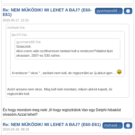
Re: NEM MŰKÖDIK! MI LEHET A BAJ? (E60-
↓
gyurmano66
E61)
2015.04.17. 21:51
muhaati írta:
jlaci74 írta:
gyurmano66 írta:
Sziasztok.
Aksi csere után szoftveresen tanitani kell a rendszert?Valahol ilyet
olvastam. 2007-es 530 xdrive.
A rendszer " okos " , tanítani nem kell, de regisztrálni az új akkut igen ...
Azért annyira nem okos. Meg kell neki mondani, milyen akksit kapott, és
regisztrálni kell.
És hogy mondom meg neki ,ill hogy regisztrálok.Van egy Delphi hibakód
olvasóm.Azzal lehet?
Re: NEM MŰKÖDIK! MI LEHET A BAJ? (E60-E61)
↓
muhaati
2015.04.18. 08:18