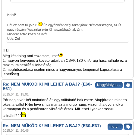
Hahó!
Hát ez nem túl jó hír.
Én egyébként elég sokat járok Németországba, az út
nagy részén (Ausztria) elég jól használhatónak tűnt.
Mindenesetre köszi az infót.
Üdv: Zoli
Hali
Még két dolog ami eszembe jutott
1. nagyon lényeges a követőradarban CSAK 180 km/óráig használható ez a
maximum beállítási lehetőség.
2. meghibásodása esetén nincs a hagyományos tempomat kapcsolására
lehetőség.
Re: NEM MŰKÖDIK! MI LEHET A BAJ? (E60-
↓
NagyMatyas
E61)
2015.04.11. 15:01
Pár napja volt két motortartó és egy váltótartó bak csere. Alapjáraton minden
okés, a váltót R-be téve sincs már az a morgó hang, viszont ha gyorsítok a
kormányon és a pedálsoron vibrációt érzek. Mit lehet ilyenkor rosszul
csinálni??
Re: NEM MŰKÖDIK! MI LEHET A BAJ? (E60-E61)
↓
morv
2015.04.11. 20:48