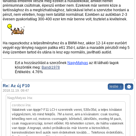
fanatista emberek veszik meg ezeket a hulladékokat, amiket német
prémiumnak csúfolnak, épeszű ember nem. Ezeknek már semmi köze a
tartóssághoz és a megbízhatósághoz, talicskával lehet a szervizbe hordani a
pénzt, nem véletlen, hogy nem találtál normálisat. Ezekben az autókban 2-3
évesen gyakorlatilag 300-400 ezer km már benne volt, tisztelet a kivételnek.
Ha ragaszkodsz a teljesítményhez és a BMW-hez, akkor 12-14 ezer euróért
vegyél egy tényleg nagyon patika e61 35d-t, aztán a maradék pénzből még 5
évig üzemben tartod és utána is lesz egy normális, javítható autód.
Ezt a hozzászólást a szerzőnek
NagyMatyas
az itt látható tagok
köszönték meg:
Bandi1978
Értékelés: 4.76%
Re: Az új F10
↓
leslie
2018.11.19. 09:47
NagyMatyas írta:
csrobcsi írta:
Valakinek van tippje? F11 LCI-t szeretnék venni, 530v35d, a teljes kínálatot
végignéztem, kb mind felejtős. 7M a keret, ami a kívánalom: csak touring,
lehetőleg nem xd, motoros csomagtér, bőrbelső, ülésfűtés, esetleg M pack,
csak magyarországi, ismert előélet. Kb lehetetlen sztem, de hátha valakinek
van tippje. A tegnapi, utolsó próbálkozás már kiverte a biztosítékot,
kereskedésben levő autók nem érdekelnek tovább.... Telefonos érdeklődés,