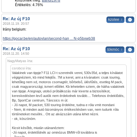
köszönték meg:
Bandi1978
Értékelés: 4.76%
Re: Az új F10
↓
kzolee
2018.11.19. 20:57
Irány belgium:
https://gocar.be/en/autovlan/second-han ... N-p5bxwb38
Re: Az új F10
↓
tökmöc
2018.11.20. 14:50
NagyMatyas írta:
csrobcsi írta:
Valakinek van tippje? F11 LCI-t szeretnék venni, 530v35d, a teljes kínálatot
végignéztem, kb mind felejtős. 7M a keret, ami a kívánalom: csak touring,
lehetőleg nem xd, motoros csomagtér, bőrbelső, ülésfűtés, esetleg M pack,
csak magyarországi, ismert előélet. Kb lehetetlen sztem, de hátha valakinek
van tippje. A tegnapi, utolsó próbálkozás már kiverte a biztosítékot,
kereskedésben levő autók nem érdekelnek tovább.... Telefonos érdeklődés,
Bp, SportCar centrum, Táncsics m út:
- Jó napot, M packet, 530 touring érdeklne, tudna e róla vmit mondani
- Nem, itt minden autó bizományos értékesítésben van, nem tudunk róla
történeteket mesélni... Ott az alvázszám utána lehet nézni.
- ok, köszönöm.
Kicsit később, miután utánanéztem:
-Jó napot, érdeklődnék az ominózus BMW-ről továbbra is