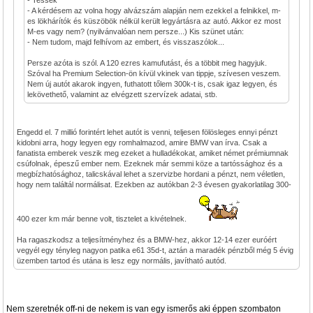
- Tessék
- A kérdésem az volna hogy alvázszám alapján nem ezekkel a felnikkel, m-
es lökhárítók és küszöbök nélkül került legyártásra az autó. Akkor ez most
M-es vagy nem? (nyilvánvalóan nem persze...) Kis szünet után:
- Nem tudom, majd felhívom az embert, és visszaszólok...
Persze azóta is szól. A 120 ezres kamufutást, és a többit meg hagyjuk.
Szóval ha Premium Selection-ön kívül vkinek van tippje, szívesen veszem.
Nem új autót akarok ingyen, futhatott tőlem 300k-t is, csak igaz legyen, és
lekövethető, valamint az elvégzett szervízek adatai, stb.
Engedd el. 7 millió forintért lehet autót is venni, teljesen fölösleges ennyi pénzt
kidobni arra, hogy legyen egy romhalmazod, amire BMW van írva. Csak a
fanatista emberek veszik meg ezeket a hulladékokat, amiket német prémiumnak
csúfolnak, épeszű ember nem. Ezeknek már semmi köze a tartóssághoz és a
megbízhatósághoz, talicskával lehet a szervizbe hordani a pénzt, nem véletlen,
hogy nem találtál normálisat. Ezekben az autókban 2-3 évesen gyakorlatilag 300-
400 ezer km már benne volt, tisztelet a kivételnek.
Ha ragaszkodsz a teljesítményhez és a BMW-hez, akkor 12-14 ezer euróért
vegyél egy tényleg nagyon patika e61 35d-t, aztán a maradék pénzből még 5 évig
üzemben tartod és utána is lesz egy normális, javítható autód.
Nem szeretnék off-ni de nekem is van egy ismerős aki éppen szombaton