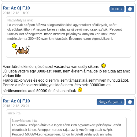
Re: Az új F10
↓
Imco
2018.12.18. 18:00
NagyMatyas írta:
Le vannak szépen áfázva a legolcsóbb kinti agyontekert példányok, azért
olcsóbbak itthon. A nepper keress rajta, az új vevő meg csak sz*pik. Peugeot
508SW-ket nézegettem. Itthon hirdetett példányok annyiba kerülnek, mint
mobile.de-n a 300-450 ezer km futásúak. Érdemes ezen elgondolkozni.
Azért körültekintően, és ésszel vásárolva van esély sikerre.
Júliusba vettem egy 3008-ast. Nem, nem életem álma, de jó és tudja azt amit
vártam tőle.
Franci sz.könyves és eddig semmi sem támaszt alá semmilyen huncutságot.
Persze a már sokszor kitárgyalt ideák nem léteznek: 30000km-es
sérülésmentes autó 5000€-ért és hasonlóak.
Re: Az új F10
↓
NagyMatyas
2018.12.18. 23:24
Imco írta:
NagyMatyas írta:
Le vannak szépen áfázva a legolcsóbb kinti agyontekert példányok, azért
olcsóbbak itthon. A nepper keress rajta, az új vevő meg csak sz*pik.
Peugeot 508SW-ket nézegettem. Itthon hirdetett példányok annyiba