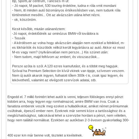
Bp, SportCar centrum, Táncsics m út:
- Jó napot, M packet, 530 touring érdeklne, tudna e róla vmit mondani
- Nem, itt minden autó bizományos értékesítésben van, nem tudunk róla
történeteket mesélni... Ott az alvázszám utána lehet nézni.
- ok, köszönöm.
Kicsit később, miután utánanéztem:
-Jó napot, érdeklődnék az ominózus BMW-ről továbbra is
- Tessék
- A kérdésem az volna hogy alvázszám alapján nem ezekkel a felnikkel, m-
es lökhárítók és küszöbök nélkül került legyártásra az autó. Akkor ez most
M-es vagy nem? (nyilvánvalóan nem persze...) Kis szünet után:
- Nem tudom, majd felhívom az embert, és visszaszólok...
Persze azóta is szól. A 120 ezres kamufutást, és a többit meg hagyjuk.
Szóval ha Premium Selection-ön kívül vkinek van tippje, szívesen veszem.
Nem új autót akarok ingyen, futhatott tőlem 300k-t is, csak igaz legyen, és
lekövethető, valamint az elvégzett szervízek adatai, stb.
Engedd el. 7 millió forintért lehet autót is venni, teljesen fölösleges ennyi pénzt
kidobni arra, hogy legyen egy romhalmazod, amire BMW van írva. Csak a
fanatista emberek veszik meg ezeket a hulladékokat, amiket német prémiumnak
csúfolnak, épeszű ember nem. Ezeknek már semmi köze a tartóssághoz és a
megbízhatósághoz, talicskával lehet a szervizbe hordani a pénzt, nem véletlen,
hogy nem találtál normálisat. Ezekben az autókban 2-3 évesen gyakorlatilag 300-
400 ezer km már benne volt, tisztelet a kivételnek.