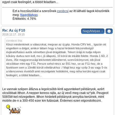
egyet csak feelingért, a többit feladtam...
Ezt a hozzászólást a szerzőnek
csrobcsi
az itt látható tagok köszönték
meg:
NagyMatyas
Értékelés: 4.76%
Re: Az új F10
↓
NagyMatyas
2018.12.17. 19:15
csrobcsi írta:
Köszi mindenkinek a válaszokat, megvan az új gép. Honda CRV lett... Igazán ott
engedtem a dolgot, amikor láttam hogy a hazai hirdetett felszereltségű/
évjáratú/futású autók németben jóval drágábbak. Tekert órájú ki tudja milyen
kókány dudva nem kell, mo-i, jó állapotú, 10 körül de inkább felette. Honda 1.6D, 2
éves, 35e magyarországi lekövetett kilóméterrel, szervízkönyvvel, stb jóval
olcsóbban mint egy F11. Persze sehol nincs az E61 hez, se az F11-hez, de a
fizetésem sem a 10milló körüli vételárukhoz :/ Majd lesz egy szép 3-as vagy 5-ös
a kilencvenes évekből amit reszelgetek hobbiként, meg néha kerülni egyet csak
feelingért, a többit feladtam...
Le vannak szépen áfázva a legolcsóbb kinti agyontekert példányok, azért
olcsóbbak itthon. A nepper keress rajta, az új vevő meg csak sz*pik. Peugeot
508SW-ket nézegettem. Itthon hirdetett példányok annyiba kerülnek, mint
mobile.de-n a 300-450 ezer km futásúak. Érdemes ezen elgondolkozni.