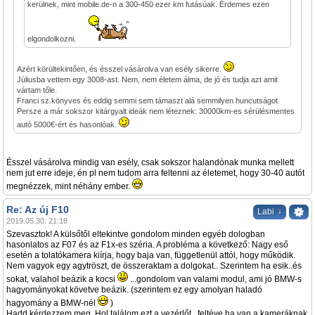
kerülnek, mint mobile.de-n a 300-450 ezer km futásúak. Érdemes ezen
elgondolkozni.
Azért körültekintően, és ésszel vásárolva van esély sikerre.
Júliusba vettem egy 3008-ast. Nem, nem életem álma, de jó és tudja azt amit
vártam tőle.
Franci sz.könyves és eddig semmi sem támaszt alá semmilyen huncutságot.
Persze a már sokszor kitárgyalt ideák nem léteznek: 30000km-es sérülésmentes
autó 5000€-ért és hasonlóak.
Ésszel vásárolva mindig van esély, csak sokszor halandónak munka mellett
nem jut erre ideje, én pl nem tudom arra feltenni az életemet, hogy 30-40 autót
megnézzek, mint néhány ember.
Re: Az új F10
↓
Labi
2019.05.30. 21:18
Szevasztok! A külsőtől eltekintve gondolom minden egyéb dologban
hasonlatos az F07 és az F1x-es széria. A probléma a következő: Nagy eső
esetén a tolatókamera kiírja, hogy baja van, függetlenül attól, hogy működik.
Nem vagyok egy agytröszt, de összeraktam a dolgokat.. Szerintem ha esik..és
sokat, valahol beázik a kocsi
...gondolom van valami modul, ami jó BMW-s
hagyományokat követve beázik. (szerintem ez egy amolyan haladó
hagyomány a BMW-nél
)
Hadd kérdezzem meg. Hol találom ezt a vezérlőt...feltéve ha van a kameráknak