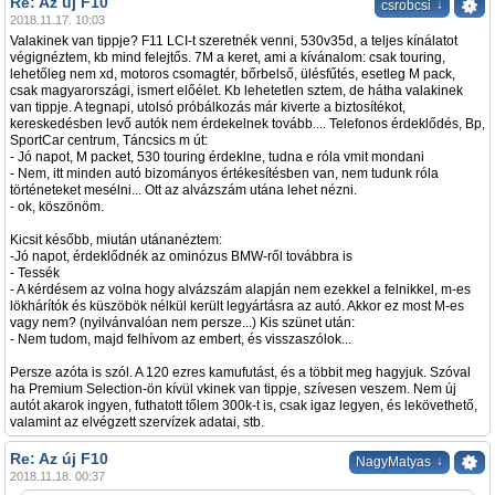
Re: Az új F10
↓
csrobcsi
2018.11.17. 10:03
Valakinek van tippje? F11 LCI-t szeretnék venni, 530v35d, a teljes kínálatot
végignéztem, kb mind felejtős. 7M a keret, ami a kívánalom: csak touring,
lehetőleg nem xd, motoros csomagtér, bőrbelső, ülésfűtés, esetleg M pack,
csak magyarországi, ismert előélet. Kb lehetetlen sztem, de hátha valakinek
van tippje. A tegnapi, utolsó próbálkozás már kiverte a biztosítékot,
kereskedésben levő autók nem érdekelnek tovább.... Telefonos érdeklődés, Bp,
SportCar centrum, Táncsics m út:
- Jó napot, M packet, 530 touring érdeklne, tudna e róla vmit mondani
- Nem, itt minden autó bizományos értékesítésben van, nem tudunk róla
történeteket mesélni... Ott az alvázszám utána lehet nézni.
- ok, köszönöm.
Kicsit később, miután utánanéztem:
-Jó napot, érdeklődnék az ominózus BMW-ről továbbra is
- Tessék
- A kérdésem az volna hogy alvázszám alapján nem ezekkel a felnikkel, m-es
lökhárítók és küszöbök nélkül került legyártásra az autó. Akkor ez most M-es
vagy nem? (nyilvánvalóan nem persze...) Kis szünet után:
- Nem tudom, majd felhívom az embert, és visszaszólok...
Persze azóta is szól. A 120 ezres kamufutást, és a többit meg hagyjuk. Szóval
ha Premium Selection-ön kívül vkinek van tippje, szívesen veszem. Nem új
autót akarok ingyen, futhatott tőlem 300k-t is, csak igaz legyen, és lekövethető,
valamint az elvégzett szervízek adatai, stb.
Re: Az új F10
↓
NagyMatyas
2018.11.18. 00:37