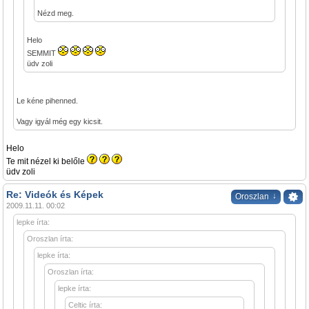
Nézd meg.
Helo
SEMMIT
üdv zoli
Le kéne pihenned.
Vagy igyál még egy kicsit.
Helo
Te mit nézel ki belőle
üdv zoli
Re: Videók és Képek
↓
Oroszlan
2009.11.11. 00:02
lepke írta:
Oroszlan írta:
lepke írta:
Oroszlan írta:
lepke írta:
Celtic írta: