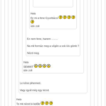
Helo
Ez mi a fene Gyuribácsi
üdv zoli
Ez nem fene, hanem .........
Na mit formáz meg a végén a sok kis gömb ?
Nézd meg.
Helo
SEMMIT
üdv zoli
Le kéne pihenned.
Vagy igyál még egy kicsit.
Helo
Te mit nézel ki belőle