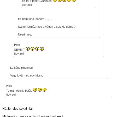
Ez mi a fene Gyuribácsi
üdv zoli
Ez nem fene, hanem .........
Na mit formáz meg a végén a sok kis gömb ?
Nézd meg.
Helo
SEMMIT
üdv zoli
Le kéne pihenned.
Vagy igyál még egy kicsit.
Helo
Te mit nézel ki belőle
üdv zoli
Hát tényleg sokat ittál.
Mit formáz meg az utolsó 5 másodperben ?