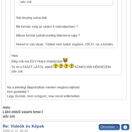
üdv zoli
Hát tényleg sokat ittál.
Mit formáz meg az utolsó 5 másodperben ?
Milyen formát tudnál esetleg felismerni rajta ?
Neked is van olyan. Többet nem tudok segíteni, 100.Ft.-os a kérdés.
Helo
Elég volt ma EGY Hülye klubtársból
Te mi a FASZT LÁTOL ebből
KOMOLYAN KÉRDEZEM
üdv zoli
Na a jelenlegi állapotodban minden megbocsájtható.
Kire gondoltál ?
Légy őszinte, nem szégyen, max kicsit kellemetlen.
Helo
Látol ebből valami bmw-t
üdv zoli
Re: Videók és Képek
↓
Oroszlan
2009.11.11. 00:29