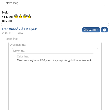
Nézd meg.
Helo
SEMMIT
üdv zoli
Re: Videók és Képek
↓
Oroszlan
2009.11.10. 23:57
lepke írta:
Oroszlan írta:
lepke írta:
Celtic írta:
Mivel lassan jön az F10, ezért ideje nyitni egy külön topikot neki