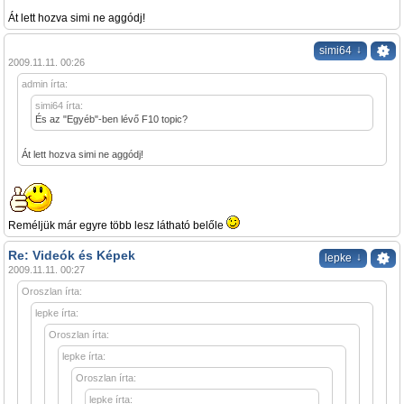
Át lett hozva simi ne aggódj!
↓
simi64
2009.11.11. 00:26
admin írta:
simi64 írta:
És az "Egyéb"-ben lévő F10 topic?
Át lett hozva simi ne aggódj!
Reméljük már egyre több lesz látható belőle
Re: Videók és Képek
↓
lepke
2009.11.11. 00:27
Oroszlan írta:
lepke írta:
Oroszlan írta:
lepke írta:
Oroszlan írta:
lepke írta: