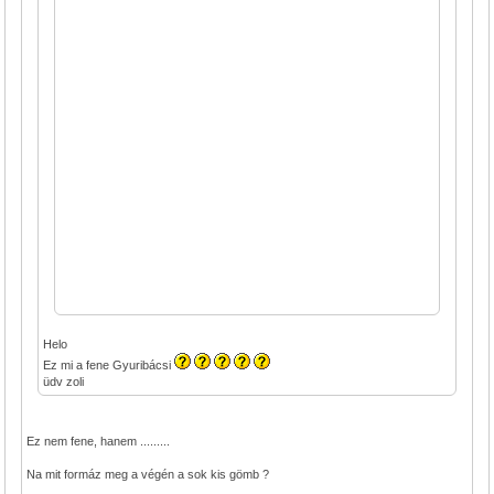
Helo
Ez mi a fene Gyuribácsi
üdv zoli
Ez nem fene, hanem .........
Na mit formáz meg a végén a sok kis gömb ?