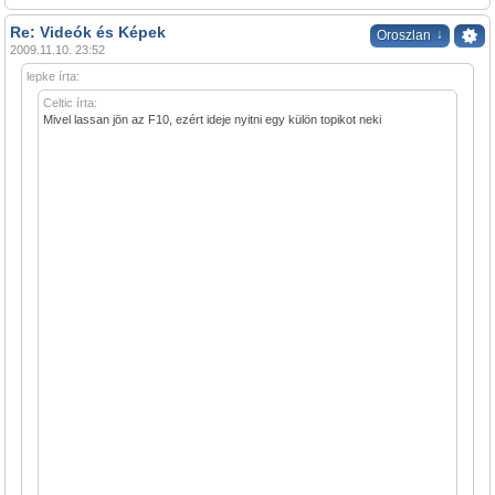
Re: Videók és Képek
↓
Oroszlan
2009.11.10. 23:52
lepke írta:
Celtic írta:
Mivel lassan jön az F10, ezért ideje nyitni egy külön topikot neki