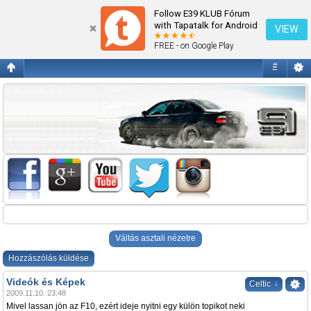
Videók és Képek
Follow E39 KLUB Fórum
with Tapatalk for Android
VIEW
FREE - on Google Play
#
Váltás asztali nézetre
Hozzászólás küldése
Videók és Képek
↓
Celtic
2009.11.10. 23:48
Mivel lassan jön az F10, ezért ideje nyitni egy külön topikot neki