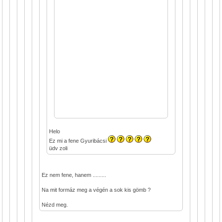
Helo
Ez mi a fene Gyuribácsi
üdv zoli
Ez nem fene, hanem .........
Na mit formáz meg a végén a sok kis gömb ?
Nézd meg.