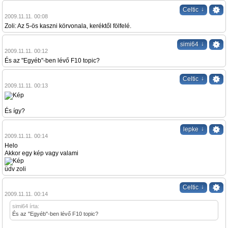
↓
Celtic
2009.11.11. 00:08
Zoli: Az 5-ös kaszni körvonala, keréktől fölfelé.
↓
simi64
2009.11.11. 00:12
És az "Egyéb"-ben lévő F10 topic?
↓
Celtic
2009.11.11. 00:13
És így?
↓
lepke
2009.11.11. 00:14
Helo
Akkor egy kép vagy valami
üdv zoli
↓
Celtic
2009.11.11. 00:14
simi64 írta:
És az "Egyéb"-ben lévő F10 topic?