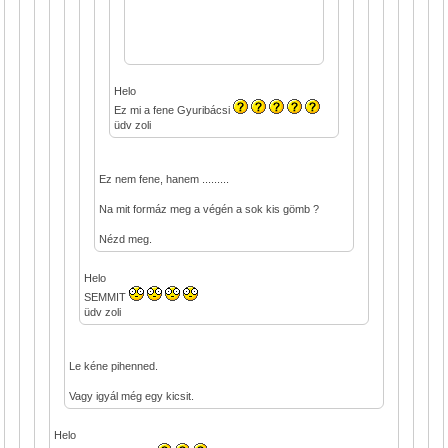
Helo
Ez mi a fene Gyuribácsi
üdv zoli
Ez nem fene, hanem .........
Na mit formáz meg a végén a sok kis gömb ?
Nézd meg.
Helo
SEMMIT
üdv zoli
Le kéne pihenned.
Vagy igyál még egy kicsit.
Helo