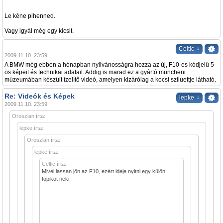
Le kéne pihenned.
Vagy igyál még egy kicsit.
↓
Celtic
2009.11.10. 23:59
A BMW még ebben a hónapban nyilvánosságra hozza az új, F10-es kódjelű 5-
ös képeit és technikai adatait. Addig is marad ez a gyártó müncheni
múzeumában készült ízelítő videó, amelyen kizárólag a kocsi sziluettje látható.
Re: Videók és Képek
↓
lepke
2009.11.10. 23:59
Oroszlan írta:
lepke írta:
Oroszlan írta:
lepke írta:
Celtic írta:
Mivel lassan jön az F10, ezért ideje nyitni egy külön
topikot neki