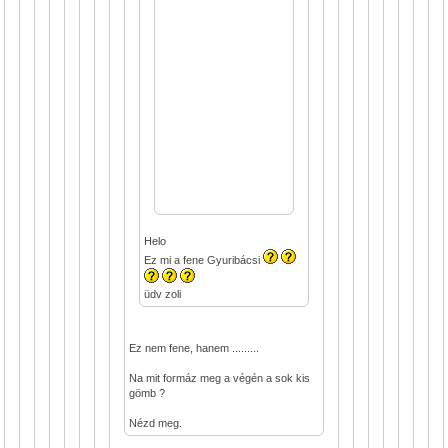
Helo
Ez mi a fene Gyuribácsi
üdv zoli
Ez nem fene, hanem .........
Na mit formáz meg a végén a sok kis
gömb ?
Nézd meg.