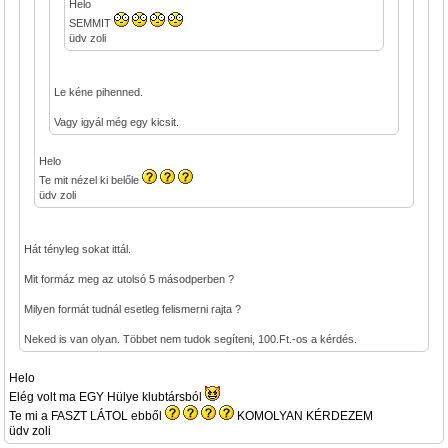
Helo
SEMMIT
üdv zoli
Le kéne pihenned.
Vagy igyál még egy kicsit.
Helo
Te mit nézel ki belőle
üdv zoli
Hát tényleg sokat ittál.
Mit formáz meg az utolsó 5 másodperben ?
Milyen formát tudnál esetleg felismerni rajta ?
Neked is van olyan. Többet nem tudok segíteni, 100.Ft.-os a kérdés.
Helo
Elég volt ma EGY Hülye klubtársból
Te mi a FASZT LÁTOL ebből
KOMOLYAN KÉRDEZEM
üdv zoli