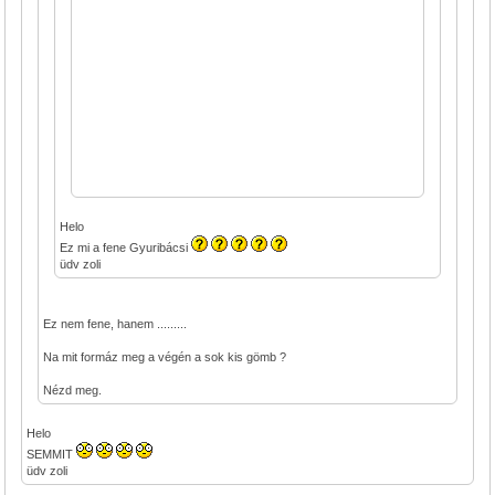
Helo
Ez mi a fene Gyuribácsi
üdv zoli
Ez nem fene, hanem .........
Na mit formáz meg a végén a sok kis gömb ?
Nézd meg.
Helo
SEMMIT
üdv zoli