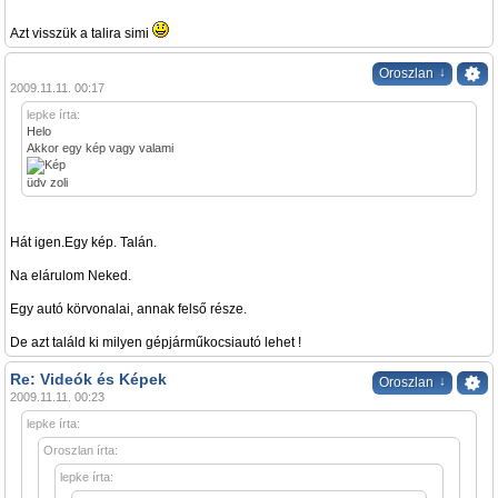
Azt visszük a talira simi
↓
Oroszlan
2009.11.11. 00:17
lepke írta:
Helo
Akkor egy kép vagy valami
üdv zoli
Hát igen.Egy kép. Talán.
Na elárulom Neked.
Egy autó körvonalai, annak felső része.
De azt találd ki milyen gépjárműkocsiautó lehet !
Re: Videók és Képek
↓
Oroszlan
2009.11.11. 00:23
lepke írta:
Oroszlan írta:
lepke írta: