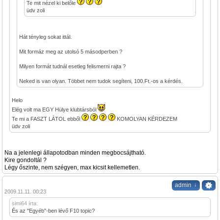
Te mit nézel ki belőle
üdv zoli
Hát tényleg sokat ittál.
Mit formáz meg az utolsó 5 másodperben ?
Milyen formát tudnál esetleg felismerni rajta ?
Neked is van olyan. Többet nem tudok segíteni, 100.Ft.-os a kérdés.
Helo
Elég volt ma EGY Hülye klubtársból
Te mi a FASZT LÁTOL ebből
KOMOLYAN KÉRDEZEM
üdv zoli
Na a jelenlegi állapotodban minden megbocsájtható.
Kire gondoltál ?
Légy őszinte, nem szégyen, max kicsit kellemetlen.
↓
admin
2009.11.11. 00:23
simi64 írta:
És az "Egyéb"-ben lévő F10 topic?