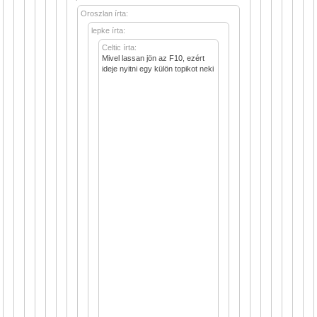
Oroszlan írta:
lepke írta:
Celtic írta:
Mivel lassan jön az F10, ezért
ideje nyitni egy külön topikot neki