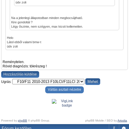
üdv zoli
Na a jelenlegi állapotodban minden megbocsájtható.
Kire gondoltál ?
Légy őszinte, nem szégyen, max kicsit kellemetlen.
Helo
Látol ebből valami bmw-t
üdv zoli
Reménytelen.
Rövid diagnózis: tökrészeg !
Hozzászólás küldése
Ugrás:
Váltás asztali nézetre
Powered by
phpBB
© phpBB Group.
phpBB Mobile / SEO by
Artodia
.
Fórum kezdőlap
#