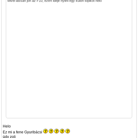
Mivel lassan jön az F10, ezért ideje nyitni egy külön topikot neki
Helo
Ez mi a fene Gyuribácsi
üdv zoli