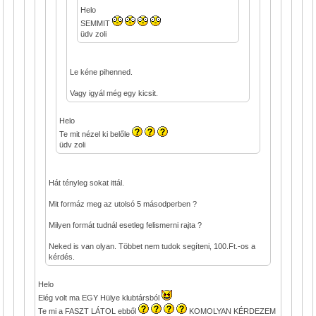
Helo
SEMMIT
üdv zoli
Le kéne pihenned.
Vagy igyál még egy kicsit.
Helo
Te mit nézel ki belőle
üdv zoli
Hát tényleg sokat ittál.
Mit formáz meg az utolsó 5 másodperben ?
Milyen formát tudnál esetleg felismerni rajta ?
Neked is van olyan. Többet nem tudok segíteni, 100.Ft.-os a
kérdés.
Helo
Elég volt ma EGY Hülye klubtársból
Te mi a FASZT LÁTOL ebből
KOMOLYAN KÉRDEZEM