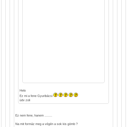
Helo
Ez mi a fene Gyuribácsi
üdv zoli
Ez nem fene, hanem .........
Na mit formáz meg a végén a sok kis gömb ?