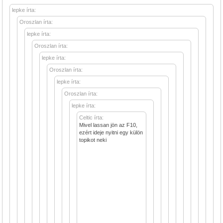
lepke írta:
Oroszlan írta:
lepke írta:
Oroszlan írta:
lepke írta:
Oroszlan írta:
lepke írta:
Oroszlan írta:
lepke írta:
Celtic írta:
Mivel lassan jön az F10,
ezért ideje nyitni egy külön
topikot neki