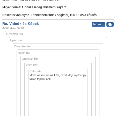
Milyen formát tudnál esetleg felismerni rajta ?
Neked is van olyan. Többet nem tudok segíteni, 100.Ft.-os a kérdés.
Re: Videók és Képek
↓
lepke
2009.11.11. 00:05
Oroszlan írta:
lepke írta:
Oroszlan írta:
lepke írta:
Oroszlan írta:
lepke írta:
Celtic írta:
Mivel lassan jön az F10, ezért ideje nyitni egy
külön topikot neki