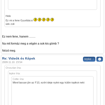
Helo
Ez mi a fene Gyuribácsi
üdv zoli
Ez nem fene, hanem .........
Na mit formáz meg a végén a sok kis gömb ?
Nézd meg.
Re: Videók és Képek
↓
lepke
2009.11.10. 23:54
Oroszlan írta:
lepke írta:
Celtic írta:
Mivel lassan jön az F10, ezért ideje nyitni egy külön topikot neki