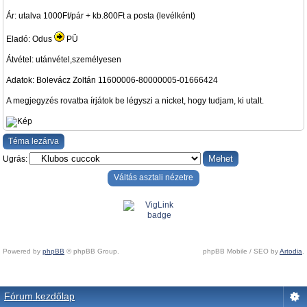
Ár: utalva 1000Ft/pár + kb.800Ft a posta (levélként)
Eladó: Odus
PÜ
Átvétel: utánvétel,személyesen
Adatok: Bolevácz Zoltán 11600006-80000005-01666424
A megjegyzés rovatba írjátok be légyszi a nicket, hogy tudjam, ki utalt.
Téma lezárva
Ugrás:
Váltás asztali nézetre
Powered by
phpBB
© phpBB Group.
phpBB Mobile / SEO by
Artodia
.
Fórum kezdőlap