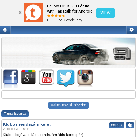
Klubos rendszám keret
Follow E39 KLUB Fórum
with Tapatalk for Android
VIEW
FREE - on Google Play
Váltás asztali nézetre
Téma lezárva
Klubos rendszám keret
↓
odus
2010.09.26. 18:08
Klubos logóval ellátott rendszámtábla keret (pár)