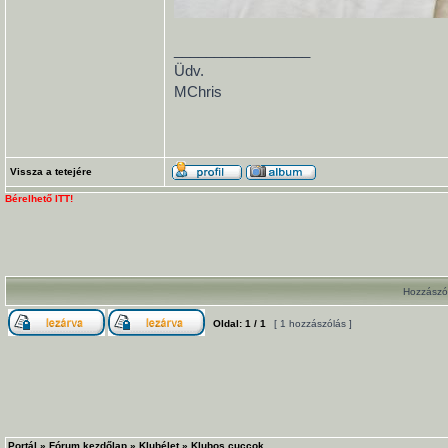
_________________
Üdv.
MChris
Vissza a tetejére
Bérelhető ITT!
Hozzászól
Oldal:
1
/
1
[ 1 hozzászólás ]
Portál
»
Fórum kezdőlap
»
Klubélet
»
Klubos cuccok