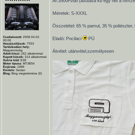
Ár:3500Ft/db (átfutása kb egy hét a hímzé
Méretek: S-XXXL
Összetétel: 65 % pamut, 35 % poliészter,
Csatlakozott:
2008.04.02.
Eladó: Pocilaci
PÜ
00:00
Hozzászólások:
7553
Tartózkodási hely:
Magyarország
Átvétel: utánvétel,személyesen
Adott köszi:
262
alkalommal
Kapott köszik:
314
alkalommal
Széria kód:
E38
Motor tipusa:
M73B54
Évjárata:
1996
Kivitele:
Sedan
Blog:
Blog megtekintése (0)