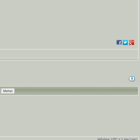
Időzóna: UTC + 1 óra [
nyi
]