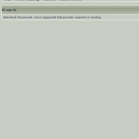
Ki van itt
Jelenlévő fórumozók: nincs regisztrált felhasználó valamint 4 vendég