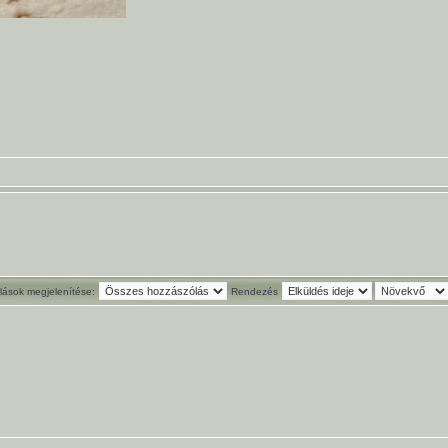
ások megjelenítése:
Rendezés