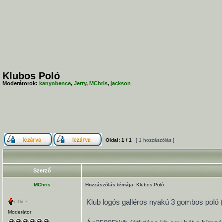
Klubos Poló
Moderátorok:
kanyobence
,
Jerry
,
MChris
,
jackson
Oldal:
1
/
1
[ 1 hozzászólás ]
Szerző
MChris
Hozzászólás témája:
Klubos Poló
Klub logós galléros nyakú 3 gombos poló (
Moderátor