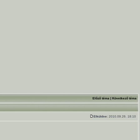
Előző téma
|
Következő téma
Elküldve:
2010.09.26. 18:10