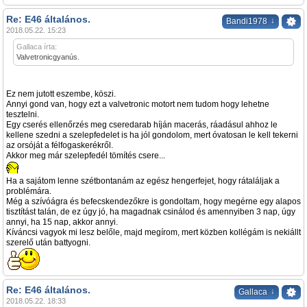
Re: E46 általános.
↓
Bandi1978
2018.05.22. 15:23
Gallaca írta:
Valvetronicgyanús.
Ez nem jutott eszembe, köszi.
Annyi gond van, hogy ezt a valvetronic motort nem tudom hogy lehetne
tesztelni.
Egy cserés ellenőrzés meg cseredarab híján macerás, ráadásul ahhoz le
kellene szedni a szelepfedelet is ha jól gondolom, mert óvatosan le kell tekerni
az orsóját a félfogaskerékről.
Akkor meg már szelepfedél tömítés csere...
Ha a sajátom lenne szétbontanám az egész hengerfejet, hogy rátaláljak a
problémára.
Még a szívóágra és befecskendezőkre is gondoltam, hogy megérne egy alapos
tisztítást talán, de ez úgy jó, ha magadnak csinálod és amennyiben 3 nap, úgy
annyi, ha 15 nap, akkor annyi.
Kíváncsi vagyok mi lesz belőle, majd megírom, mert közben kollégám is nekiállt
szerelő után battyogni.
Re: E46 általános.
↓
Gallaca
2018.05.22. 18:33