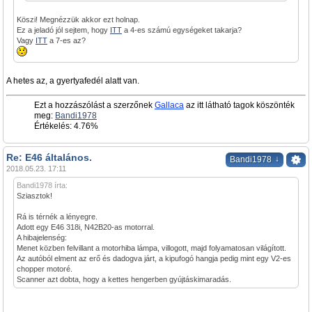
Köszi! Megnézzük akkor ezt holnap.
Ez a jeladó jól sejtem, hogy
ITT
a 4-es számú egységeket takarja?
Vagy
ITT
a 7-es az?
A hetes az, a gyertyafedél alatt van.
Ezt a hozzászólást a szerzőnek
Gallaca
az itt látható tagok köszönték
meg:
Bandi1978
Értékelés: 4.76%
Re: E46 általános.
↓
Bandi1978
2018.05.23. 17:11
Bandi1978 írta:
Sziasztok!
Rá is térnék a lényegre.
Adott egy E46 318i, N42B20-as motorral.
A hibajelenség:
Menet közben felvillant a motorhiba lámpa, villogott, majd folyamatosan világított.
Az autóból elment az erő és dadogva járt, a kipufogó hangja pedig mint egy V2-es
chopper motoré.
Scanner azt dobta, hogy a kettes hengerben gyújtáskimaradás.