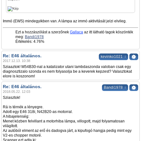
Immó (EWS) mindegyikben van. A lámpa az immó aktivitását jelzi elvileg.
Ezt a hozzászólást a szerzőnek
Gallaca
az itt látható tagok köszönték
meg:
Bandi1978
Értékelés: 4.76%
Re: E46 általános.
↓
kevinko1021
2017.12.13. 10:38
Sziaaztok! M54B30-nal a katalizator utani lambdaszonda valoban csak egy
diagnosztizalo szonda es nem folyasolja be a keverek kepzest? Valasztokat
elore is koszonom!
Re: E46 általános.
↓
Bandi1978
2018.05.22. 12:03
Sziasztok!
Rá is térnék a lényegre.
Adott egy E46 318i, N42B20-as motorral.
A hibajelenség:
Menet közben felvillant a motorhiba lámpa, villogott, majd folyamatosan
világított.
Az autóból elment az erő és dadogva járt, a kipufogó hangja pedig mint egy
V2-es chopper motoré.
Scanner ezt adta ki: