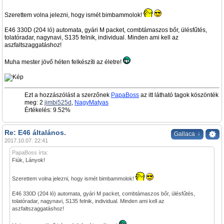
Szerettem volna jelezni, hogy ismét bimbammolok!
E46 330D (204 ló) automata, gyári M packet, combtámaszos bőr, ülésfűtés,
tolatóradar, nagynavi, S135 felnik, individual. Minden ami kell az
aszfaltszaggatáshoz!
Muha mester jövő héten felkészíti az életre!
Ezt a hozzászólást a szerzőnek
PapaBoss
az itt látható tagok köszönték
meg: 2
jimbi525d
,
NagyMatyas
Értékelés: 9.52%
Re: E46 általános.
↓
Gallaca
2017.10.07. 22:41
PapaBoss írta:
Fiúk, Lányok!
Szerettem volna jelezni, hogy ismét bimbammolok!
E46 330D (204 ló) automata, gyári M packet, combtámaszos bőr, ülésfűtés,
tolatóradar, nagynavi, S135 felnik, individual. Minden ami kell az
aszfaltszaggatáshoz!