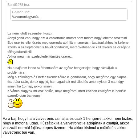
Bandi1978 írta:
Gallaca írta:
Valvetronicgyanús.
Ez nem jutott eszembe, köszi.
Annyi gond van, hogy ezt a valvetronic motort nem tudom hogy lehetne tesztelni.
Egy cserés ellenőrzés meg cseredarab híján macerás, ráadásul ahhoz le kellene
szedni a szelepfedelet is ha jól gondolom, mert óvatosan le kell tekerni az orsóját a
félfogaskerékről.
Akkor meg már szelepfedél tömítés csere...
Ha a sajátom lenne szétbontanám az egész hengerfejet, hogy rátaláljak a
problémára.
Még a szívóágra és befecskendezőkre is gondoltam, hogy megérne egy alapos
tisztítást talán, de ez úgy jó, ha magadnak csinálod és amennyiben 3 nap, úgy
annyi, ha 15 nap, akkor annyi.
Kíváncsi vagyok mi lesz belőle, majd megírom, mert közben kollégám is nekiállt
szerelő után battyogni.
Az a baj, hogy ha a valvetronic csinálja, és csak 1 hengerre, akkor nem biztos,
hogy a motor a ludas. Húzzátok la a valvetronic jeladójának a csatiját, akkor
visszaáll normál fojtószelepes üzemre. Ha akkor kisimul a működés, akkor
valvetronic baj van.