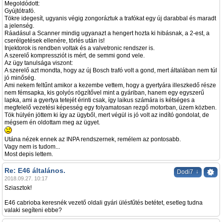
Megoldódott:
Gyújtótrafó.
Tökre idegesít, ugyanis végig zongoráztuk a trafókat egy új darabbal és maradt
a jelenség.
Ráadásul a Scanner mindig ugyanazt a hengert hozta ki hibásnak, a 2-est, a
cserélgetések ellenére, törlés után is!
Injektorok is rendben voltak és a valvetronic rendszer is.
A szerelő kompressziót is mért, de semmi gond vele.
Az ügy tanulsága viszont:
A szerelő azt mondta, hogy az új Bosch trafó volt a gond, mert általában nem túl
jó minőség.
Ami nekem feltűnt amikor a kezembe vettem, hogy a gyertyára illeszkedő része
nem fémsapka, kis golyós rögzítővel mint a gyáriban, hanem egy egyszerű
lapka, ami a gyertya tetejét érinti csak, így laikus számára is kétséges a
megfelelő vezetési képesség egy folyamatosan rezgő motorban, üzem közben.
Tök hülyén jöttem ki így az ügyből, mert végül is jó volt az indító gondolat, de
mégsem én oldottam meg az ügyet.
Utána nézek ennek az INPA rendszernek, remélem az pontosabb.
Vagy nem is tudom...
Most depis lettem.
Re: E46 általános.
↓
Dodi7
2018.09.27. 10:17
Sziasztok!
E46 cabrioba keresnék vezető oldali gyári ülésfűtés betétet, esetleg tudna
valaki segíteni ebbe?