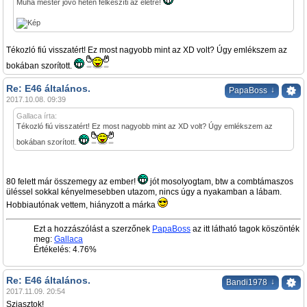
Muha mester jövő héten felkészíti az életre!
Tékozló fiú visszatért! Ez most nagyobb mint az XD volt? Úgy emlékszem az
bokában szorított.
Re: E46 általános.
↓
PapaBoss
2017.10.08. 09:39
Gallaca írta:
Tékozló fiú visszatért! Ez most nagyobb mint az XD volt? Úgy emlékszem az
bokában szorított.
80 felett már összemegy az ember!
jót mosolyogtam, btw a combtámaszos
üléssel sokkal kényelmesebben utazom, nincs úgy a nyakamban a lábam.
Hobbiautónak vettem, hiányzott a márka
Ezt a hozzászólást a szerzőnek
PapaBoss
az itt látható tagok köszönték
meg:
Gallaca
Értékelés: 4.76%
Re: E46 általános.
↓
Bandi1978
2017.11.09. 20:54
Sziasztok!