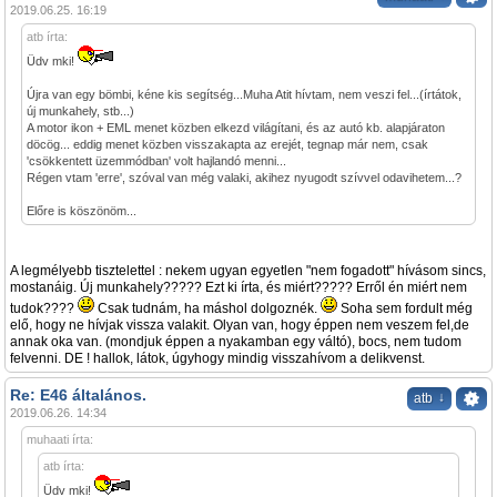
2019.06.25. 16:19
atb írta:
Üdv mki!
Újra van egy bömbi, kéne kis segítség...Muha Atit hívtam, nem veszi fel...(írtátok,
új munkahely, stb...)
A motor ikon + EML menet közben elkezd világítani, és az autó kb. alapjáraton
döcög... eddig menet közben visszakapta az erejét, tegnap már nem, csak
'csökkentett üzemmódban' volt hajlandó menni...
Régen vtam 'erre', szóval van még valaki, akihez nyugodt szívvel odavihetem...?
Előre is köszönöm...
A legmélyebb tisztelettel : nekem ugyan egyetlen "nem fogadott" hívásom sincs,
mostanáig. Új munkahely????? Ezt ki írta, és miért????? Erről én miért nem
tudok????
Csak tudnám, ha máshol dolgoznék.
Soha sem fordult még
elő, hogy ne hívjak vissza valakit. Olyan van, hogy éppen nem veszem fel,de
annak oka van. (mondjuk éppen a nyakamban egy váltó), bocs, nem tudom
felvenni. DE ! hallok, látok, úgyhogy mindig visszahívom a delikvenst.
Re: E46 általános.
↓
atb
2019.06.26. 14:34
muhaati írta:
atb írta:
Üdv mki!