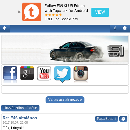
E46 általános.
Follow E39 KLUB Fórum
with Tapatalk for Android
VIEW
FREE - on Google Play
#
Váltás asztali nézetre
Hozzászólás küldése
Re: E46 általános.
↓
PapaBoss
2017.10.07. 22:08
Fiúk, Lányok!