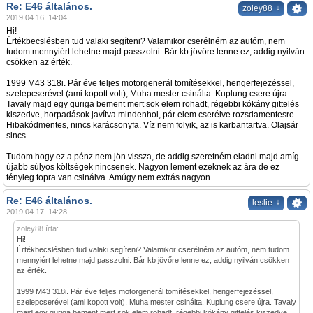
Re: E46 általános.
↓
zoley88
2019.04.16. 14:04
Hi!
Értékbecslésben tud valaki segíteni? Valamikor cserélném az autóm, nem
tudom mennyiért lehetne majd passzolni. Bár kb jövőre lenne ez, addig nyilván
csökken az érték.
1999 M43 318i. Pár éve teljes motorgenerál tomítésekkel, hengerfejezéssel,
szelepcserével (ami kopott volt), Muha mester csinálta. Kuplung csere újra.
Tavaly majd egy guriga bement mert sok elem rohadt, régebbi kókány gittelés
kiszedve, horpadások javítva mindenhol, pár elem cserélve rozsdamentesre.
Hibakódmentes, nincs karácsonyfa. Víz nem folyik, az is karbantartva. Olajsár
sincs.
Tudom hogy ez a pénz nem jön vissza, de addig szeretném eladni majd amíg
újabb súlyos költségek nincsenek. Nagyon lement ezeknek az ára de ez
tényleg topra van csinálva. Amúgy nem extrás nagyon.
Re: E46 általános.
↓
leslie
2019.04.17. 14:28
zoley88 írta:
Hi!
Értékbecslésben tud valaki segíteni? Valamikor cserélném az autóm, nem tudom
mennyiért lehetne majd passzolni. Bár kb jövőre lenne ez, addig nyilván csökken
az érték.
1999 M43 318i. Pár éve teljes motorgenerál tomítésekkel, hengerfejezéssel,
szelepcserével (ami kopott volt), Muha mester csinálta. Kuplung csere újra. Tavaly
majd egy guriga bement mert sok elem rohadt, régebbi kókány gittelés kiszedve,