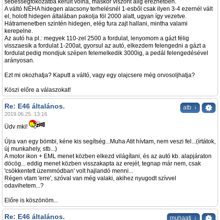
sebességfokozatba került volna, máskor viszont alig érezhetően.
A váltó NÉHA hidegen alacsony terhelésnél 1-esből csak ilyen 3-4 ezernél vált
el, holott hidegen általában pakolja föl 2000 alatt, ugyan így vezetve.
Hátramenetben szintén hidegen, elég fura zajt hallani, mintha valami
kerepelne.
Az autó ha pl.: megyek 110-zel 2500 a fordulat, lenyomom a gázt félig
visszaesik a fordulat 1-200at, gyorsul az autó, elkezdem felengedni a gázt a
fordulat pedig mondjuk szépen felemelkedik 3000ig, a pedál felengedésével
arányosan.
Ezt mi okozhatja? Kaputt a váltó, vagy egy olajcsere még orvosoljhatja?
Köszi előre a válaszokat!
Re: E46 általános.
↓
atb
2019.06.25. 13:16
Üdv mki!
Újra van egy bömbi, kéne kis segítség...Muha Atit hívtam, nem veszi fel...(írtátok,
új munkahely, stb...)
A motor ikon + EML menet közben elkezd világítani, és az autó kb. alapjáraton
döcög... eddig menet közben visszakapta az erejét, tegnap már nem, csak
'csökkentett üzemmódban' volt hajlandó menni...
Régen vtam 'erre', szóval van még valaki, akihez nyugodt szívvel
odavihetem...?
Előre is köszönöm...
Re: E46 általános.
↓
muhaati