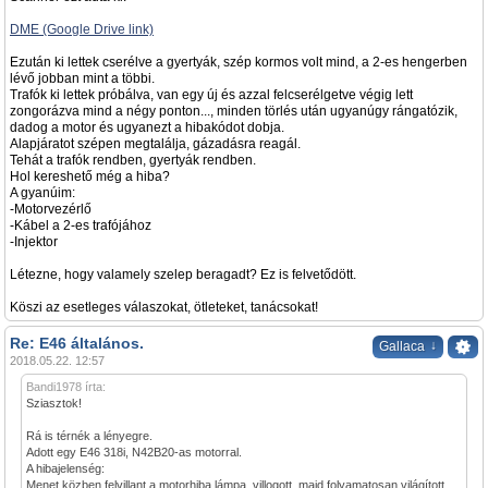
DME (Google Drive link)
Ezután ki lettek cserélve a gyertyák, szép kormos volt mind, a 2-es hengerben
lévő jobban mint a többi.
Trafók ki lettek próbálva, van egy új és azzal felcserélgetve végig lett
zongorázva mind a négy ponton..., minden törlés után ugyanúgy rángatózik,
dadog a motor és ugyanezt a hibakódot dobja.
Alapjáratot szépen megtalálja, gázadásra reagál.
Tehát a trafók rendben, gyertyák rendben.
Hol kereshető még a hiba?
A gyanúim:
-Motorvezérlő
-Kábel a 2-es trafójához
-Injektor
Létezne, hogy valamely szelep beragadt? Ez is felvetődött.
Köszi az esetleges válaszokat, ötleteket, tanácsokat!
Re: E46 általános.
↓
Gallaca
2018.05.22. 12:57
Bandi1978 írta:
Sziasztok!
Rá is térnék a lényegre.
Adott egy E46 318i, N42B20-as motorral.
A hibajelenség:
Menet közben felvillant a motorhiba lámpa, villogott, majd folyamatosan világított.