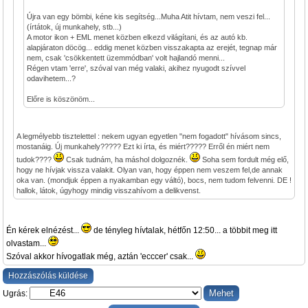
Újra van egy bömbi, kéne kis segítség...Muha Atit hívtam, nem veszi fel...
(írtátok, új munkahely, stb...)
A motor ikon + EML menet közben elkezd világítani, és az autó kb.
alapjáraton döcög... eddig menet közben visszakapta az erejét, tegnap már
nem, csak 'csökkentett üzemmódban' volt hajlandó menni...
Régen vtam 'erre', szóval van még valaki, akihez nyugodt szívvel
odavihetem...?
Előre is köszönöm...
A legmélyebb tisztelettel : nekem ugyan egyetlen "nem fogadott" hívásom sincs,
mostanáig. Új munkahely????? Ezt ki írta, és miért????? Erről én miért nem
tudok????
Csak tudnám, ha máshol dolgoznék.
Soha sem fordult még elő,
hogy ne hívjak vissza valakit. Olyan van, hogy éppen nem veszem fel,de annak
oka van. (mondjuk éppen a nyakamban egy váltó), bocs, nem tudom felvenni. DE !
hallok, látok, úgyhogy mindig visszahívom a delikvenst.
Én kérek elnézést...
de tényleg hívtalak, hétfőn 12:50... a többit meg itt
olvastam...
Szóval akkor hívogatlak még, aztán 'ecccer' csak...
Hozzászólás küldése
Ugrás: