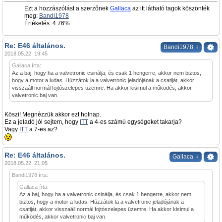
Ezt a hozzászólást a szerzőnek
Gallaca
az itt látható tagok köszönték
meg:
Bandi1978
Értékelés: 4.76%
Re: E46 általános.
↓
Bandi1978
2018.05.22. 19:45
Gallaca írta:
Az a baj, hogy ha a valvetronic csinálja, és csak 1 hengerre, akkor nem biztos,
hogy a motor a ludas. Húzzátok la a valvetronic jeladójának a csatiját, akkor
visszaáll normál fojtószelepes üzemre. Ha akkor kisimul a működés, akkor
valvetronic baj van.
Köszi! Megnézzük akkor ezt holnap.
Ez a jeladó jól sejtem, hogy
ITT
a 4-es számú egységeket takarja?
Vagy
ITT
a 7-es az?
Re: E46 általános.
↓
Gallaca
2018.05.22. 21:05
Bandi1978 írta:
Gallaca írta:
Az a baj, hogy ha a valvetronic csinálja, és csak 1 hengerre, akkor nem
biztos, hogy a motor a ludas. Húzzátok la a valvetronic jeladójának a
csatiját, akkor visszaáll normál fojtószelepes üzemre. Ha akkor kisimul a
működés, akkor valvetronic baj van.