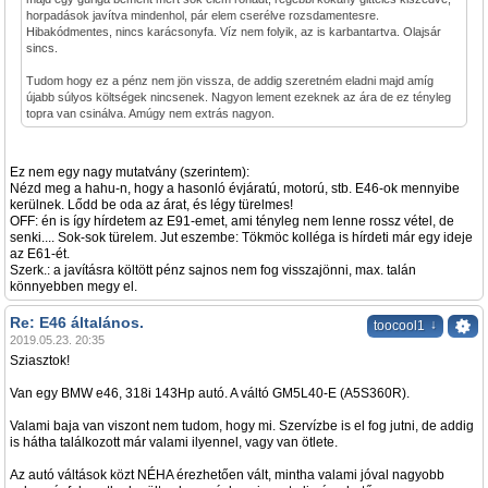
horpadások javítva mindenhol, pár elem cserélve rozsdamentesre.
Hibakódmentes, nincs karácsonyfa. Víz nem folyik, az is karbantartva. Olajsár
sincs.
Tudom hogy ez a pénz nem jön vissza, de addig szeretném eladni majd amíg
újabb súlyos költségek nincsenek. Nagyon lement ezeknek az ára de ez tényleg
topra van csinálva. Amúgy nem extrás nagyon.
Ez nem egy nagy mutatvány (szerintem):
Nézd meg a hahu-n, hogy a hasonló évjáratú, motorú, stb. E46-ok mennyibe
kerülnek. Lődd be oda az árat, és légy türelmes!
OFF: én is így hírdetem az E91-emet, ami tényleg nem lenne rossz vétel, de
senki.... Sok-sok türelem. Jut eszembe: Tökmöc kolléga is hírdeti már egy ideje
az E61-ét.
Szerk.: a javításra költött pénz sajnos nem fog visszajönni, max. talán
könnyebben megy el.
Re: E46 általános.
↓
toocool1
2019.05.23. 20:35
Sziasztok!
Van egy BMW e46, 318i 143Hp autó. A váltó GM5L40-E (A5S360R).
Valami baja van viszont nem tudom, hogy mi. Szervízbe is el fog jutni, de addig
is hátha találkozott már valami ilyennel, vagy van ötlete.
Az autó váltások közt NÉHA érezhetően vált, mintha valami jóval nagyobb