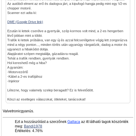
Az autóból elment az erő és dadogva járt, a kipufogó hangja pedig mint egy V2-es
chopper motoré.
Scanner ezt adta ki:
DME (Google Drive link)
Ezután ki lettek cserélve a gyertyák, szép kormos volt mind, a 2-es hengerben
lévő jobban mint a többi.
Trafók ki lettek próbálva, van egy új és azzal felcserélgetve végig lett zongorázva
mind a négy ponton..., minden törlés után ugyanúgy rángatózik, dadog a motor és
ugyanezt a hibakódot dobja.
Alapjáratot szépen megtalálja, gázadásra reagál.
Tehát a trafók rendben, gyertyák rendben.
Hol kereshető még a hiba?
A gyanúim:
-Motorvezérlő
-Kábel a 2-es trafójához
-Injektor
Létezne, hogy valamely szelep beragadt? Ez is felvetődött.
Köszi az esetleges válaszokat, ötleteket, tanácsokat!
Valvetronicgyanús.
Ezt a hozzászólást a szerzőnek
Gallaca
az itt látható tagok köszönték
meg:
Bandi1978
Értékelés: 4.76%