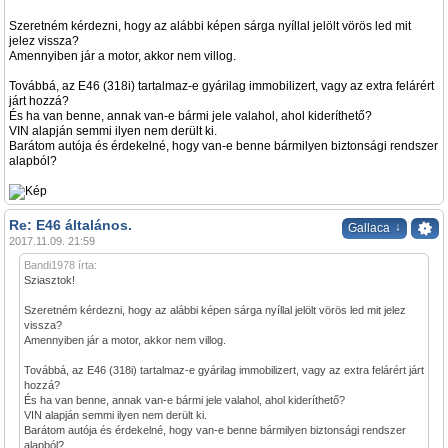
Szeretném kérdezni, hogy az alábbi képen sárga nyíllal jelölt vörös led mit
jelez vissza?
Amennyiben jár a motor, akkor nem villog.
Továbbá, az E46 (318i) tartalmaz-e gyárilag immobilizert, vagy az extra felárért
járt hozzá?
És ha van benne, annak van-e bármi jele valahol, ahol kideríthető?
VIN alapján semmi ilyen nem derült ki.
Barátom autója és érdekelné, hogy van-e benne bármilyen biztonsági rendszer
alapból?
Re: E46 általános.
↓
Gallaca
2017.11.09. 21:59
Bandi1978 írta:
Sziasztok!
Szeretném kérdezni, hogy az alábbi képen sárga nyíllal jelölt vörös led mit jelez
vissza?
Amennyiben jár a motor, akkor nem villog.
Továbbá, az E46 (318i) tartalmaz-e gyárilag immobilizert, vagy az extra felárért járt
hozzá?
És ha van benne, annak van-e bármi jele valahol, ahol kideríthető?
VIN alapján semmi ilyen nem derült ki.
Barátom autója és érdekelné, hogy van-e benne bármilyen biztonsági rendszer
alapból?